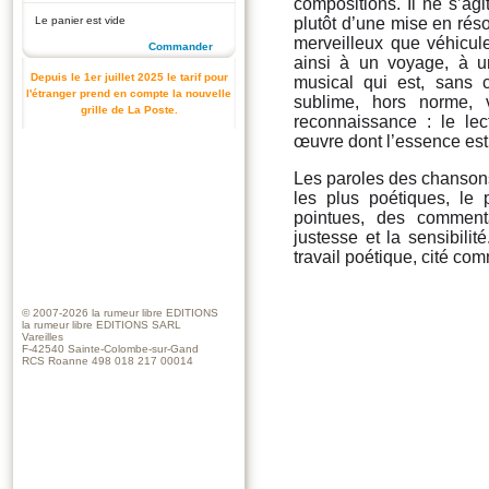
compositions. Il ne s’ag
Le panier est vide
plutôt d’une mise en réso
merveilleux que véhicul
Commander
ainsi à un voyage, à u
Depuis le 1er juillet 2025 le tarif pour
musical qui est, sans 
l'étranger prend en compte la nouvelle
sublime, hors norme, 
grille de La Poste.
reconnaissance : le le
œuvre dont l’essence est 
Les paroles des chanson
les plus poétiques, le 
pointues, des commenta
justesse et la sensibili
travail poétique, cité com
© 2007-2026
la rumeur libre EDITIONS
la rumeur libre EDITIONS SARL
Vareilles
F-42540 Sainte-Colombe-sur-Gand
RCS Roanne 498 018 217 00014