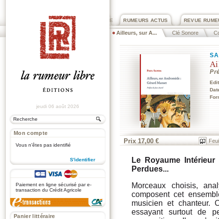
PRIX ROGER DEXTRE
RUMEURS ACTUS
REVUE RUME
Ailleurs, sur A...
Clé Sonore
Co
SA
Ai
Pr
Edi
Dat
For
jeudi 06 août 2026
Mon compte
Prix 17,00 €
Feui
Vous n'êtes pas identifié
Le Royaume Intérieur
S'identifier
Perdues...
.
Morceaux choisis, ana
Paiement en ligne sécurisé par e-
transaction du Crédit Agricole
composent cet ensemble
musicien et chanteur. 
essayant surtout de p
Panier littéraire