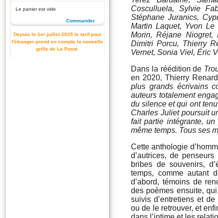
Cosculluela, Sylvie Fab
Le panier est vide
Stéphane Juranics, Cypr
Commander
Martin Laquet, Yvon L
Morin, Réjane Niogret, 
Depuis le 1er juillet 2025 le tarif pour
l'étranger prend en compte la nouvelle
Dimitri Porcu, Thierry 
grille de La Poste.
Vernet, Sonia Viel, Éric 
Dans la réédition de
Tro
en 2020, Thierry Renard d
plus grands écrivains co
auteurs totalement enga
du silence et qui ont tenu
Charles Juliet poursuit u
fait partie intégrante, 
même temps. Tous ses mo
Cette anthologie d’homma
d’autrices, de penseurs
bribes de souvenirs, d
temps, comme autant de 
d’abord, témoins de ren
des poèmes ensuite, qui 
suivis d’entretiens et d
ou de le retrouver, et en
dans l’intime et les relat