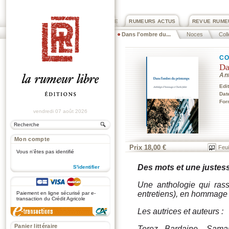
PRIX ROGER DEXTRE
RUMEURS ACTUS
REVUE RUME
Dans l'ombre du...
Noces
Coll
CO
Da
An
Edi
Dat
For
vendredi 07 août 2026
Mon compte
Prix 18,00 €
Feui
Vous n'êtes pas identifié
Des mots et une justes
S'identifier
.
Une anthologie qui ras
entretiens), en hommage à 
Paiement en ligne sécurisé par e-
transaction du Crédit Agricole
Les autrices et auteurs :
Panier littéraire
Terez Bardaine, Sama