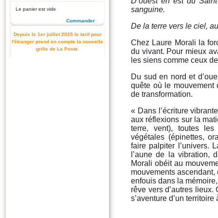
D’ouest en est du Saint
sanguine
.
Le panier est vide
Commander
De la terre vers le ciel, 
Depuis le 1er juillet 2025 le tarif pour
Chez Laure Morali la forc
l'étranger prend en compte la nouvelle
grille de La Poste.
du vivant. Pour mieux av
les siens comme ceux des
Du sud en nord et d’oues
quête où le mouvement d
de transformation.
« Dans l’écriture vibrant
aux réflexions sur la mat
terre, vent), toutes le
végétales (épinettes, o
faire palpiter l’univers.
l’aune de la vibration, 
Morali obéit au mouveme
mouvements ascendant, de
enfouis dans la mémoire, 
rêve vers d’autres lieux.
s’aventure d’un territoir