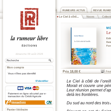
PRIX ROGER DEXTRE
RUMEURS ACTUS
REVUE RUME
Le Ciel à côté...
Noces
Collect
MO
Le
Edi
Dat
For
dimanche 09 août 2026
Mon compte
Prix 18,00 €
Feui
Vous n'êtes pas identifié
Le Ciel à côté de l’oreil
S'identifier
Morali et couvre une pér
.
Leur réunion permet d’ap
Paiement en ligne sécurisé par e-
delà les frontières.
transaction du Crédit Agricole
Du sud au nord des trois
Panier littéraire