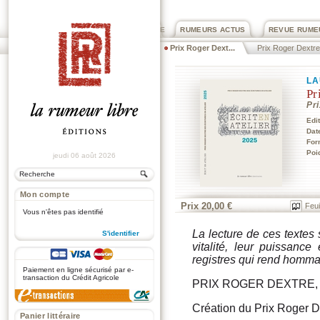
PRIX ROGER DEXTRE
RUMEURS ACTUS
REVUE RUME
Prix Roger Dext...
Prix Roger Dextre
LA
Pr
Pr
Edi
Dat
For
Poi
jeudi 06 août 2026
Mon compte
Prix 20,00 €
Feui
Vous n'êtes pas identifié
La lecture de ces textes 
S'identifier
vitalité, leur puissance
.
registres qui rend hommage
Paiement en ligne sécurisé par e-
transaction du Crédit Agricole
PRIX ROGER DEXTRE, 
Création du Prix Roger 
Panier littéraire