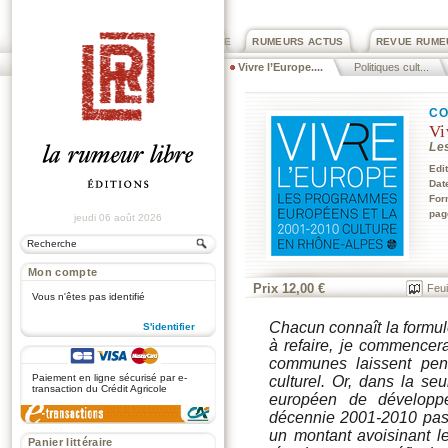
PRIX ROGER DEXTRE
RUMEURS ACTUS
REVUE RUME
Vivre l’Europe....
Politiques cult...
CO
Vi
Le
Edi
Dat
For
pag
jeudi 06 août 2026
Mon compte
Prix 12,00 €
Feui
Vous n'êtes pas identifié
Chacun connaît la formul
S'identifier
à refaire, je commencer
.
communes laissent pen
Paiement en ligne sécurisé par e-
culturel. Or, dans la se
transaction du Crédit Agricole
européen de développ
décennie 2001-2010 pas m
un montant avoisinant le
Panier littéraire