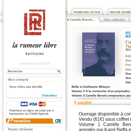
PRIX ROGER DEXTRE
RUMEURS ACTUS
REVUE RUME
Camille Benoit...
Hors collection
BE
MÉ
Ca
Tex
Mé
Edi
Dat
vendredi 07 août 2026
For
pag
Ouv
Ven
Mon compte
Vol
Beffa et Guillaume Métayer
Vous n'êtes pas identifié
Volume 2 À la recherche d’un polymathe o
Volume 3 Camille Benoit compositeur par
S'identifier
À paraître
.
Paiement en ligne sécurisé par e-
Ouvrage disponible à com
transaction du Crédit Agricole
Vendu (61€) sous coffret 
Volume 1 Camille Benoi
annotés par Karol Beffa 
Panier littéraire