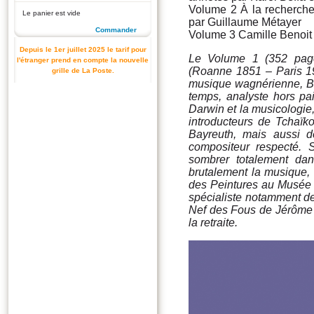
Volume 2 À la recherche
Le panier est vide
par Guillaume Métayer
Commander
Volume 3 Camille Benoit 
Depuis le 1er juillet 2025 le tarif pour
Le Volume 1 (352 pages
l'étranger prend en compte la nouvelle
(Roanne 1851 – Paris 19
grille de La Poste.
musique wagnérienne, Ben
temps, analyste hors pa
Darwin et la musicologie,
introducteurs de Tchaïk
Bayreuth, mais aussi d
compositeur respecté.
sombrer totalement dans
brutalement la musique,
des Peintures au Musée du
spécialiste notamment des
Nef des Fous de Jérôme B
la retraite.