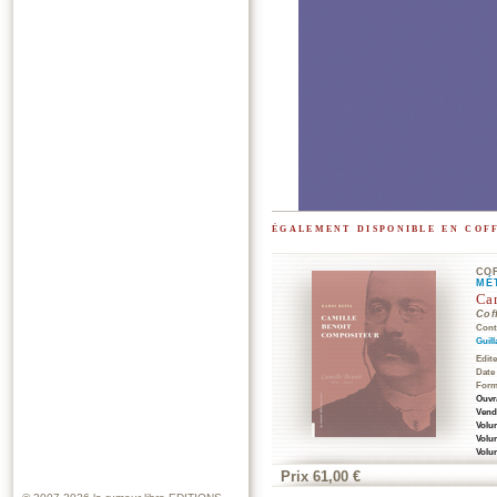
également disponible en cof
CO
MÉ
Cam
Cof
Cont
Guil
Edit
Date
Form
Ouvra
Vendu
Volum
Volum
Volu
Prix 61,00 €