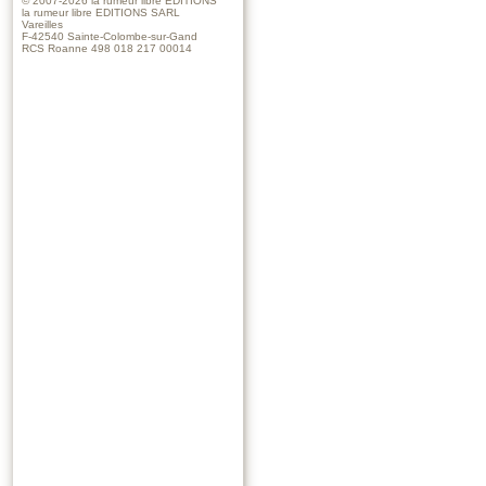
© 2007-2026
la rumeur libre EDITIONS
la rumeur libre EDITIONS SARL
Vareilles
F-42540 Sainte-Colombe-sur-Gand
RCS Roanne 498 018 217 00014