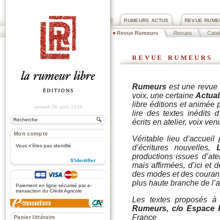
PRIX ROGER DEXTRE
RUMEURS ACTUS
REVUE RUME
Revue Rumeurs
Revues
Cata
revue rumeurs
Rumeurs
est une revue s
voix, une certaine
Actual
libre éditions
et animée p
samedi 08 août 2026
lire des textes inédits d
écrits en atelier, voix ven
Mon compte
Véritable lieu d’accueil
Vous n'êtes pas identifié
d’écritures nouvelles,
productions issues d’ate
S'identifier
mais affirmées, d’ici et 
des modes et des courants
.
plus haute branche de l’a
Paiement en ligne sécurisé par e-
transaction du Crédit Agricole
Les textes proposés à
Rumeurs, c/o Espace 
France
Panier littéraire