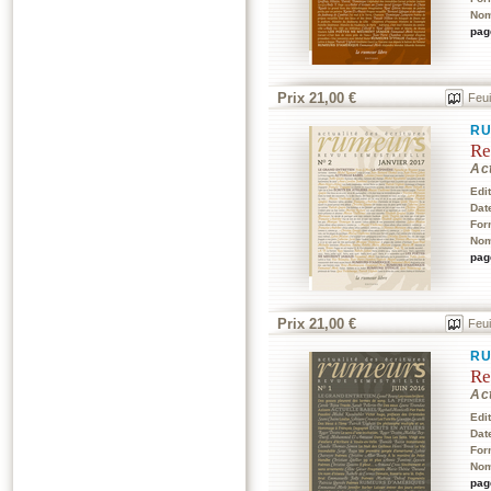
Nom
pag
Prix 21,00 €
Feui
RU
Re
Act
Edi
Dat
For
Nom
pag
Prix 21,00 €
Feui
RU
Re
Act
Edi
Dat
For
Nom
pag