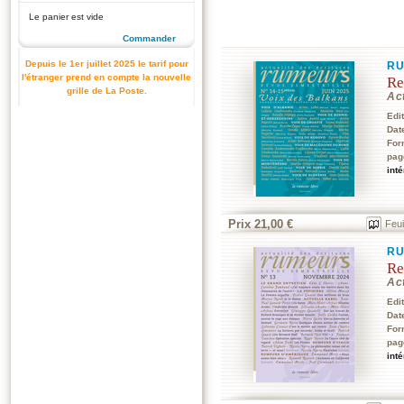
Le panier est vide
Commander
Depuis le 1er juillet 2025 le tarif pour
RU
l'étranger prend en compte la nouvelle
Re
grille de La Poste.
Act
Edi
Dat
For
pag
int
Prix 21,00 €
Feui
RU
Re
Act
Edi
Dat
For
pag
int