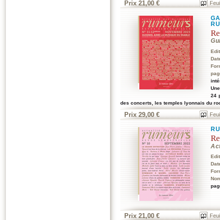
Prix 21,00 €
Feui
GA
RU
Re
Gu
Edi
Dat
For
pag
int
Une
24 
des concerts, les temples lyonnais du ro
Prix 29,00 €
Feui
RU
Re
Act
Edi
Dat
For
Nom
pag
Prix 21,00 €
Feui