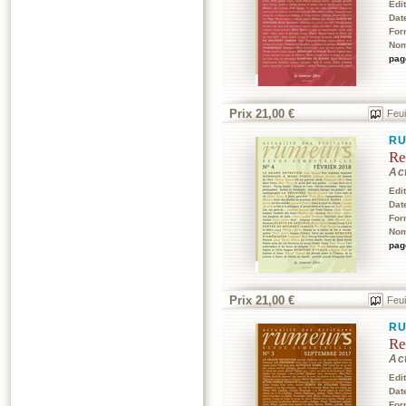
Edi
Dat
For
Nom
pag
Prix 21,00 €
Feui
RU
Re
Act
Edi
Dat
For
Nom
pag
Prix 21,00 €
Feui
RU
Re
Act
Edi
Dat
For