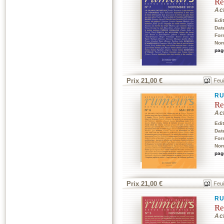
Re
Act
Edi
Dat
For
Nom
pag
Prix 21,00 €
Feui
RU
Re
Act
Edi
Dat
For
Nom
pag
Prix 21,00 €
Feui
RU
Re
Act