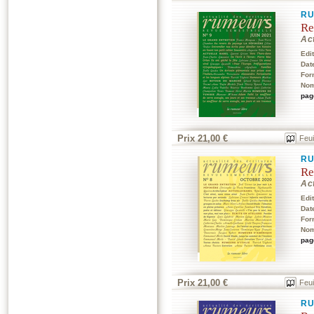
RU
Re
Act
Edi
Dat
For
Nom
pag
Prix 21,00 €
Feui
RU
Re
Act
Edi
Dat
For
Nom
pag
Prix 21,00 €
Feui
RU