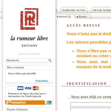
PRIX ROGER DEXTRE
RUMEURS ACTUS
REVUE RUME
kernel (1)
Erreur
accès refusé
Vous n'avez pas le droit
Les raisons possibles p
Vous n'êtes pas c
jeudi 06 août 2026
existant ou créez u
Vous avez mal o
essayez de la modi
Mon compte
Vous n'êtes pas identifié
S'identifier
identification
.
Paiement en ligne sécurisé par e-
Vous avez déjà un com
transaction du Crédit Agricole
Panier littéraire