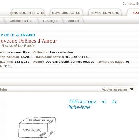
Contacts B
PRIX ROGER DEXTRE
RUMEURS ACTUS
REVUE RUMEURS
CA
Collections La...
Catalogue
Accueil
 POÊTE ARMAND
uveaux Poêmes d'Amour
r Armand Le Poête
teur
La rumeur libre
Collection
Hors collection
e de parution
12/2008
ISBN/code barre
978-2-35577-011-1
mat (mm)
132 x 185
Reliure
Dos carré collé, cahiers cousus
Nombre de pages
96
ds
110 g
lleter
Téléchargez ici la
fiche-livre