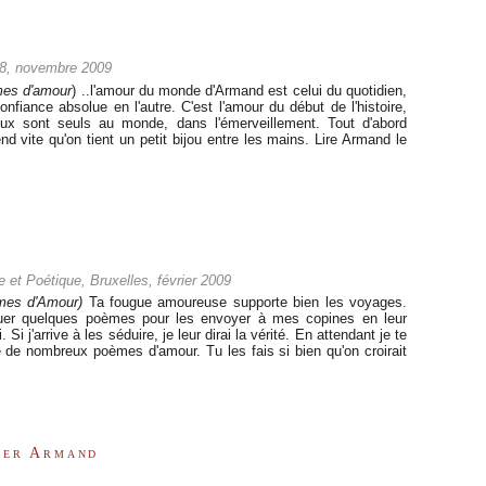
8, novembre 2009
mes d'amour
) ..l'amour du monde d'Armand est celui du quotidien,
onfiance absolue en l'autre. C'est l'amour du début de l'histoire,
eux sont seuls au monde, dans l'émerveillement. Tout d'abord
nd vite qu'on tient un petit bijou entre les mains. Lire Armand le
 et Poétique, Bruxelles, février 2009
mes d'Amour)
Ta fougue amoureuse supporte bien les voyages.
uer quelques poèmes pour les envoyer à mes copines en leur
. Si j'arrive à les séduire, je leur dirai la vérité. En attendant je te
 de nombreux poèmes d'amour. Tu les fais si bien qu'on croirait
ter Armand