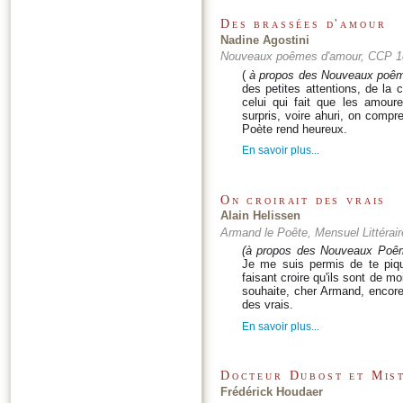
Des brassées d'amour
Nadine Agostini
Nouveaux poêmes d'amour, CCP 1
(
à propos des Nouveaux poê
des petites attentions, de la c
celui qui fait que les amour
surpris, voire ahuri, on compre
Poète rend heureux.
En savoir plus...
On croirait des vrais
Alain Helissen
Armand le Poête, Mensuel Littéraire
(à propos des Nouveaux Poê
Je me suis permis de te piq
faisant croire qu'ils sont de moi
souhaite, cher Armand, encore
des vrais.
En savoir plus...
Docteur Dubost et Mis
Frédérick Houdaer