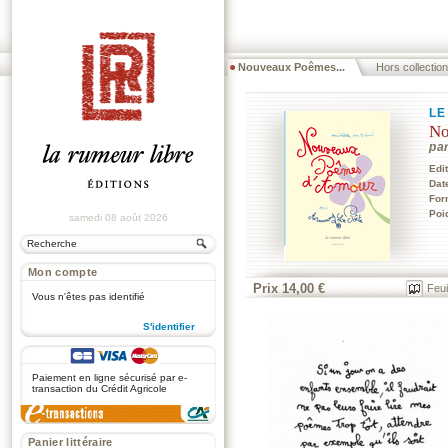
Nouveaux Poêmes...
Hors collection
LE
No
pa
Edi
Dat
For
Poi
samedi 08 août 2026
Mon compte
Prix 14,00 €
Feui
Vous n'êtes pas identifié
S'identifier
.
Paiement en ligne sécurisé par e-
transaction du Crédit Agricole
Panier littéraire