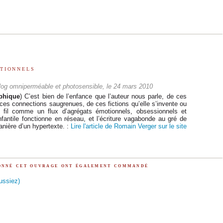
tionnels
og omniperméable et photosensible, le 24 mars 2010
phique
) C’est bien de l’enfance que l’auteur nous parle, de ces
 ces connections saugrenues, de ces fictions qu’elle s’invente ou
 fil comme un flux d’agrégats émotionnels, obsessionnels et
nfantile fonctionne en réseau, et l’écriture vagabonde au gré de
manière d’un hypertexte. :
Lire l'article de Romain Verger sur le site
ionné cet ouvrage ont également commandé
ussiez)