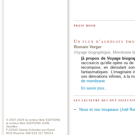
press book
Un flux d’agrégats émo
Romain Verger
Voyage biographique, Membrane bl
(à propos de Voyage biogra
raccourcis qu’elle opère ou de
recompose, en déroulant son
fantasmatiques. L’imaginaire i
ses dérivations infinies, à la 
de membrane
En savoir plus...
les lecteurs qui ont sélect
Nous et nos troupeaux (Joël Ro
© 2007-2026
la rumeur libre EDITIONS
la rumeur libre EDITIONS SARL
Vareilles
F-42540 Sainte-Colombe-sur-Gand
RCS Roanne 498 018 217 00014