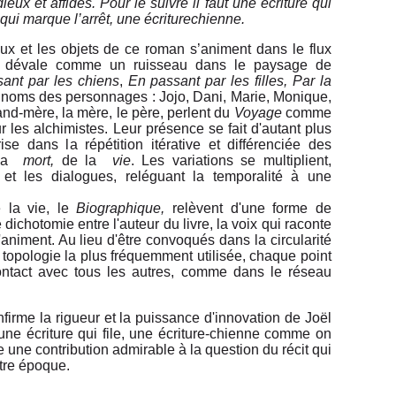
ieux et affidés. Pour le suivre il faut une écriture qui
re, qui marque l’arrêt, une écriturechienne.
ux et les objets de ce roman s’animent dans le flux
et dévale comme un ruisseau dans le paysage de
ant par les chiens
,
En passant par les filles, Par la
noms des personnages : Jojo, Dani, Marie, Monique,
rand-mère, la mère, le père, perlent du
Voyage
comme
r les alchimistes. Leur présence se fait d'autant plus
ise dans la répétition itérative et différenciée des
la
mort,
de la
vie
. Les variations se multiplient,
et les dialogues, reléguant la temporalité à une
 la vie, le
Biographique,
relèvent d'une forme de
e dichotomie entre l'auteur du livre, la voix qui raconte
animent. Au lieu d'être convoqués dans la circularité
la topologie la plus fréquemment utilisée, chaque point
ntact avec tous les autres, comme dans le réseau
firme la rigueur et la puissance d'innovation de Joël
une écriture qui file, une écriture-chienne comme on
rte une contribution admirable à la question du récit qui
tre époque.