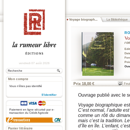
Voyage biograph...
La Bibliothèque
RO
Vo
ro
Edi
Dat
For
Poi
vendredi 07 août 2026
Ouv
Mon compte
Prix 18,00 €
Feui
Vous n'êtes pas identifié
Ouvrage publié avec le 
S'identifier
.
Voyage biographique est 
C’est normal, l’adulte est
Paiement en ligne sécurisé par e-
transaction du Crédit Agricole
comme un rôti du dimanch
mais c’est la tradition. L
d’île en île. L’enfant, c’es
Panier littéraire