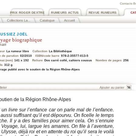
Contacts B
PRIX ROGER DEXTRE
RUMEURS ACTUS
REVUE RUMEURS
CA
Collections La...
Catalogue
Accueil
USSIEZ JOËL
yage biographique
man
teur
La rumeur libre
Collection
La Bibliothèque
e de parution
02/2010
ISBN/code barre
978-2-35577-013-5
mat (mm)
141 x 192
Reliure
Dos carré collé, cahiers cousus
Nombre de pages
256
ds
312 g
rage publié avec le soutien de la Région Rhône-Alpes
lleter
soutien de la Région Rhône-Alpes
un livre sur l’enfance car on parle mal de l’enfance.
 aussi suffisant qu’il est dépourvu. On ficelle le temps
e. Il y a des familles pour aimer cela. On s’ennuie
e Voyage, lui, largue les amarres. On file à l’aventure,
t Ulysse, déjà roi et en attente du roi qu’il sera le voilà