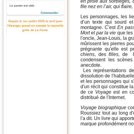
en proie aux sortilèges, d
Le panier est vide
file nez en l’air, qui flai
Commander
Les personnages, les lie
Depuis le 1er juillet 2025 le tarif pour
d’un texte qui sourd 
l'étranger prend en compte la nouvelle
montagne. C'est
En pass
grille de La Poste.
Mort et par la vie
que les 
l'oncle, Jean-Louis, la g
mûrissent les pierres pou
prégnante qu'elle est pr
chiens
, des
filles,
de
condensent les scènes 
anecdote.
Les représentations de
dissolution de l'habituell
et les personnages qui s'
d'un récit qui constitue 
de ce
Voyage
est en co
distribué de l'Internet.
Voyage biographique
con
Roussiez tout au long d'
l'a dit. Un livre qui appo
marque profondément no