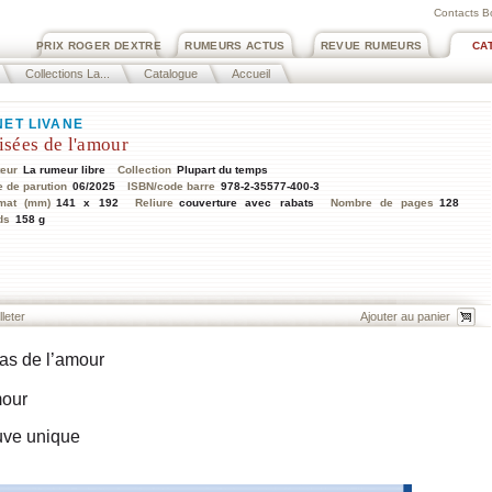
Contacts B
PRIX ROGER DEXTRE
RUMEURS ACTUS
REVUE RUMEURS
CA
Collections La...
Catalogue
Accueil
NET LIVANE
isées de l'amour
teur
La rumeur libre
Collection
Plupart du temps
e de parution
06/2025
ISBN/code barre
978-2-35577-400-3
mat (mm)
141 x 192
Reliure
couverture avec rabats
Nombre de pages
128
ds
158 g
lleter
as de l’amour
mour
euve unique