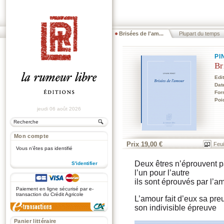
Brisées de l'am...
Plupart du temps
PI
Br
Edi
Dat
For
Poi
jeudi 06 août 2026
Mon compte
Prix 19,00 €
Feui
Vous n'êtes pas identifié
Deux êtres n’éprouvent p
S'identifier
l’un pour l’autre
.
ils sont éprouvés par l’a
Paiement en ligne sécurisé par e-
transaction du Crédit Agricole
L’amour fait d’eux sa pr
son indivisible épreuve
Panier littéraire