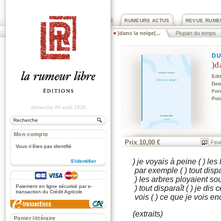
PRIX ROGER DEXTRE
RUMEURS ACTUS
REVUE RUME
)dans la neige(...
Plupart du temps
DU
)d
Edi
Dat
For
Poi
dimanche 09 août 2026
Mon compte
Prix 10,00 €
Feui
Vous n'êtes pas identifié
) je voyais à peine ( ) les
S'identifier
par exemple ( ) tout dispa
.
) les arbres ployaient sou
Paiement en ligne sécurisé par e-
) tout disparaît ( ) je dis 
transaction du Crédit Agricole
vois ( ) ce que je vois en
(extraits)
Panier littéraire