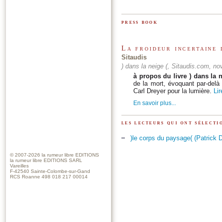
press book
La froideur incertaine 
Sitaudis
) dans la neige (, Sitaudis.com, n
à propos du livre ) dans la n
de la mort, évoquant par-delà 
Carl Dreyer pour la lumière.
Lir
En savoir plus...
les lecteurs qui ont sélect
)le corps du paysage( (Patrick 
© 2007-2026
la rumeur libre EDITIONS
la rumeur libre EDITIONS SARL
Vareilles
F-42540 Sainte-Colombe-sur-Gand
RCS Roanne 498 018 217 00014