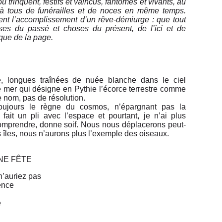
 trinquent, festifs et vaincus, fantômes et vivants, au
à tous de funérailles et de noces en même temps.
ient l’accomplissement d’un rêve-démiurge : que tout
ses du passé et choses du présent, de l’ici et de
nique de la page.
, longues traînées de nuée blanche dans le ciel
de mer qui désigne en Pythie l’écorce terrestre comme
e nom, pas de résolution.
Toujours le règne du cosmos, n’épargnant pas la
ait un pli avec l’espace et pourtant, je n’ai plus
comprendre, donne soif. Nous nous déplacerons peut-
 îles, nous n’aurons plus l’exemple des oiseaux.
NE FÊTE
n’auriez pas
ence
e