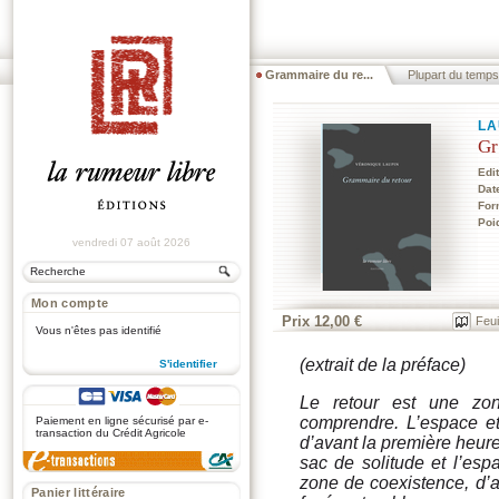
Grammaire du re...
Plupart du temps
LA
Gr
Edi
Dat
For
Poi
vendredi 07 août 2026
Mon compte
Prix 12,00 €
Feui
Vous n'êtes pas identifié
(extrait de la préface)
S'identifier
.
Le retour est une zon
comprendre. L’espace e
Paiement en ligne sécurisé par e-
transaction du Crédit Agricole
d’avant la première heur
sac de solitude et l’esp
zone de coexistence, d’a
Panier littéraire