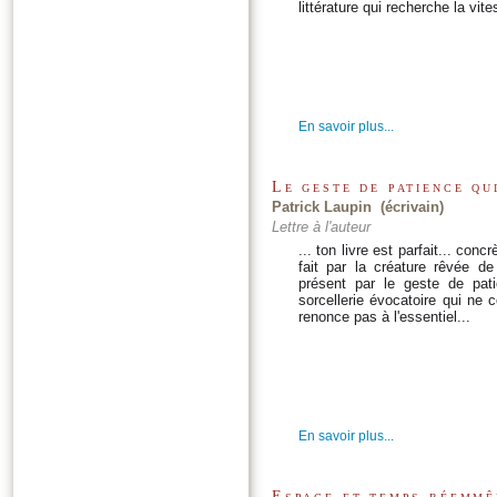
littérature qui recherche la vit
En savoir plus...
Le geste de patience qu
Patrick Laupin (écrivain)
Lettre à l'auteur
... ton livre est parfait... co
fait par la créature rêvée de
présent par le geste de pati
sorcellerie évocatoire qui ne
renonce pas à l'essentiel...
En savoir plus...
Espace et temps réemmê