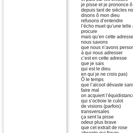
je pisse et je prononce 
depuis tant de siècles n
disons ô mon dieu
refusons d’entendre
l’écho muet qu’une telle
procure
mais qu’en cette adress
nous savons
que nous n’avons perso
à qui nous adresser
c’est en cette adresse
que je sais
qui est le dieu
en qui je ne crois pas)
Ô le temps
que l’alcool dévaste san
faire mal
on acquiert l’équidistan
qui s’octroie le culot
de visions (parfois)
transversales
ça sent la pisse
odeur plus brave
que cet extrait de rose
absente qui figure