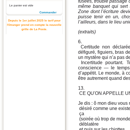
fusées, trouble passage où
Le panier est vide
même banquet qui sert 
Zone dont l’écriture dev
Commander
puisse tenir en un, cho
Depuis le 1er juillet 2025 le tarif pour
l’ailleurs, dans le lieu u
l'étranger prend en compte la nouvelle
grille de La Poste.
(extraits)
6.
Certitude non déclarée
défiguré, figuiers, bras 
un mystère qui n’a pas d
Incertitude pourtant. 
conscience — le temps f
d’appétit. Le monde, à 
être autrement quand des
13.
CE QU'ON APPELLE U
Je dis : ô mon dieu vous 
désiré comme une exist
ça
(soirée où trop de mond
déblatère
et puis sur les chiottes