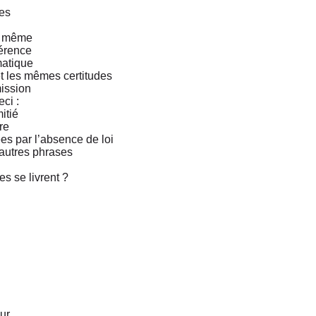
es
au même
férence
atique
t les mêmes certitudes
ission
ci :
itié
re
s par l’absence de loi
 autres phrases
es se livrent ?
ur