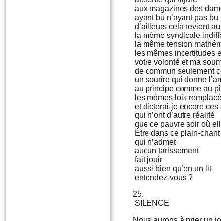
aux magazines des dam
ayant bu n’ayant pas bu
d’ailleurs cela revient 
la même syndicale indif
la même tension mathém
les mêmes incertitudes e
votre volonté et ma soum
de commun seulement ce
un sourire qui donne l’am
au principe comme au pi
les mêmes lois remplacée
et dicterai-je encore ces
qui n’ont d’autre réalité
que ce pauvre soir où ell
Être dans ce plain-chant
qui n’admet
aucun tarissement
fait jouir
aussi bien qu’en un lit
entendez-vous ?
25.
SILENCE
Nous aurons à prier un jo