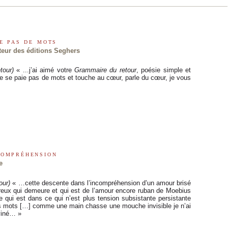
ie pas de mots
teur des éditions Seghers
tour)
« ...j’ai aimé votre
Grammaire du retour
, poésie simple et
 ne se paie pas de mots et touche au cœur, parle du cœur, je vous
compréhension
e
our)
« …cette descente dans l’incompréhension d’un amour brisé
creux qui demeure et qui est de l’amour encore ruban de Moebius
ce qui est dans ce qui n’est plus tension subsistante persistante
s mots […] comme une main chasse une mouche invisible je n’ai
viné… »