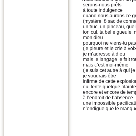
serons-nous prêts
à toute indulgence
quand nous aurons ce gr
(mystère, ô sac de conn
un truc, un pinceau, quel
ton cul, ta belle gueule, m
mon dieu
pourquoi ne viens-tu pa
(je pleure et le crie à vo
je m’adresse à dieu
mais le langage le fait to
mais c’est moi-même
(je suis cet autre à qui j
je voudrais être
infirme de cette explosio
qui tente quelque plainte
encore et encore de tem
à l’endroit de l’absence
une impossible pacificat
n’endigue que le manqu