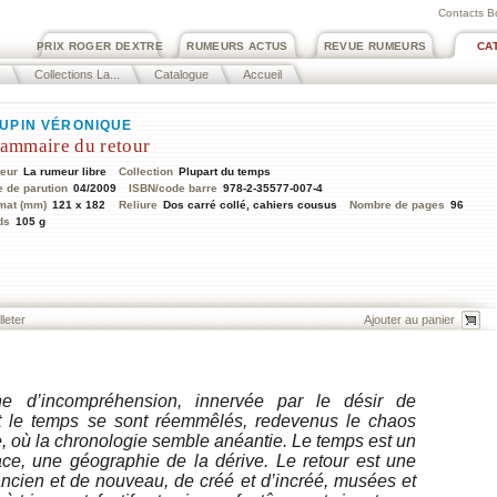
Contacts B
PRIX ROGER DEXTRE
RUMEURS ACTUS
REVUE RUMEURS
CA
Collections La...
Catalogue
Accueil
UPIN VÉRONIQUE
ammaire du retour
teur
La rumeur libre
Collection
Plupart du temps
e de parution
04/2009
ISBN/code barre
978-2-35577-007-4
mat (mm)
121 x 182
Reliure
Dos carré collé, cahiers cousus
Nombre de pages
96
ds
105 g
lleter
e d’incompréhension, innervée par le désir de
t le temps se sont réemmêlés, redevenus le chaos
e, où la chronologie semble anéantie. Le temps est un
ace, une géographie de la dérive. Le retour est une
ncien et de nouveau, de créé et d’incréé, musées et