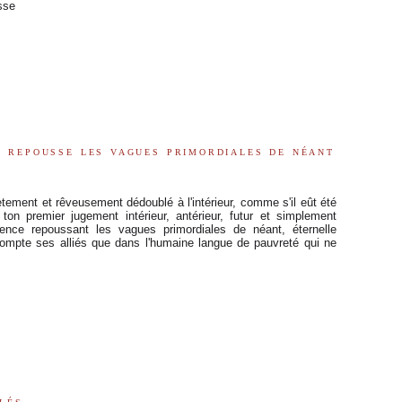
esse
i repousse les vagues primordiales de néant
ncrètement et rêveusement dédoublé à l'intérieur, comme s'il eût été
 ton premier jugement intérieur, antérieur, futur et simplement
ence repoussant les vagues primordiales de néant, éternelle
 compte ses alliés que dans l'humaine langue de pauvreté qui ne
lés