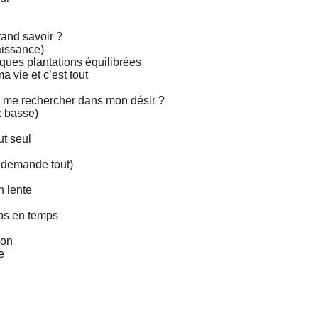
and savoir ?
aissance)
ques plantations équilibrées
a vie et c’est tout
s me rechercher dans mon désir ?
ix basse)
ut seul
e demande tout)
n lente
ps en temps
ion
e