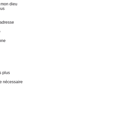
ô mon dieu
ous
 adresse
e
nne
s plus
ce nécessaire