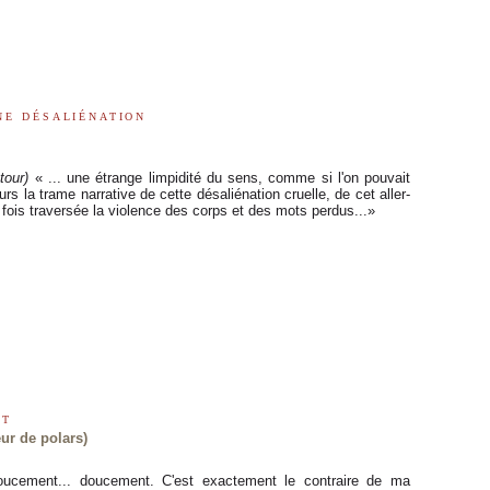
ne désaliénation
tour)
« ... une étrange limpidité du sens, comme si l'on pouvait
urs la trame narrative de cette désaliénation cruelle, de cet aller-
 fois traversée la violence des corps et des mots perdus...»
nt
eur de polars)
 doucement... doucement. C'est exactement le contraire de ma