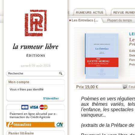
PRIX ROGER DEXTRE
RUMEURS ACTUS
REVUE RUME
Les Entrelacs (...
Plupart du temps
LE
Le
Pr
Edi
Dat
For
Poi
samedi 08 août 2026
Mon compte
Prix 19,00 €
Feui
Vous n'êtes pas identifié
Poèmes en vers réguliers 
S'identifier
aux thèmes variés, te
.
l'enfance, les spectacles
Paiement en ligne sécurisé par e-
vainqueur...
transaction du Crédit Agricole
(extraits de la Préface d
Panier littéraire