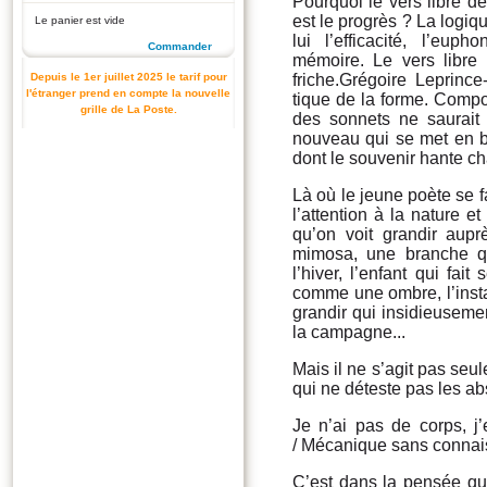
Pourquoi le vers libre d
est le progrès ? La logi
Le panier est vide
lui l’efficacité, l’eup
Commander
mémoire. Le vers libre 
Depuis le 1er juillet 2025 le tarif pour
friche.Grégoire Leprince
l'étranger prend en compte la nouvelle
tique de la forme. Compo
grille de La Poste.
des son­nets ne saurai
nouveau qui se met en b
dont le souvenir hante ch
Là où le jeune poète se fa
l’attention à la nature e
qu’on voit grandir aupr
mimosa, une branche q
l’hiver, l’enfant qui fai
comme une ombre, l’insta
grandir qui insidieuseme
la campagne...
Mais il ne s’agit pas seu
qui ne déteste pas les ab
Je n’ai pas de corps, j’
/ Mécanique sans connais
C’est dans la pensée que