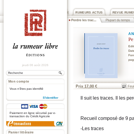
PRIX ROGER DEXTRE
RUMEURS ACTUS
REVUE RUME
Perdre les trac...
Plupart du temps
AN
Pe
Edi
Dat
For
pag
jeudi 06 août 2026
Mon compte
Prix 17,00 €
Feui
Vous n'êtes pas identifié
Il suit les traces. Il les per
S'identifier
.
Paiement en ligne sécurisé par e-
transaction du Crédit Agricole
Recueil composé de 9 par
-Les traces
Panier littéraire