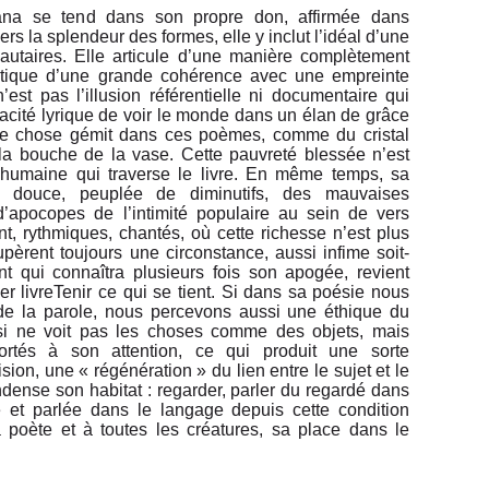
ana se tend dans son propre don, affirmée dans
rs la splendeur des formes, elle y inclut l’idéal d’une
autaires. Elle articule d’une manière complètement
itique d’une grande cohérence avec une empreinte
est pas l’illusion référentielle ni documentaire qui
pacité lyrique de voir le monde dans un élan de grâce
e chose gémit dans ces poèmes, comme du cristal
la bouche de la vase. Cette pauvreté blessée n’est
é humaine qui traverse le livre. En même temps, sa
 douce, peuplée de diminutifs, des mauvaises
’apocopes de l’intimité populaire au sein de vers
nt, rythmiques, chantés, où cette richesse n’est plus
èrent toujours une circonstance, aussi infime soit-
nt qui connaîtra plusieurs fois son apogée, revient
er livreTenir ce qui se tient. Si dans sa poésie nous
de la parole, nous percevons aussi une éthique du
ssi ne voit pas les choses comme des objets, mais
tés à son attention, ce qui produit une sorte
sion, une « régénération » du lien entre le sujet et le
ndense son habitat : regarder, parler du regardé dans
 et parlée dans le langage depuis cette condition
a poète et à toutes les créatures, sa place dans le