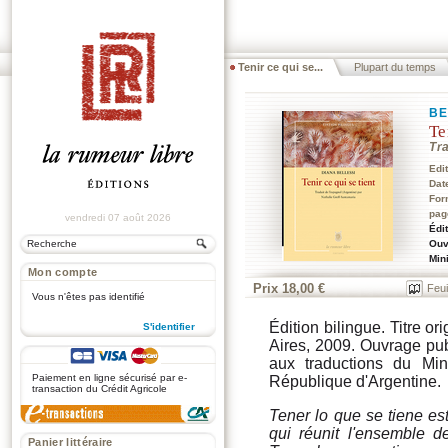
Tenir ce qui se...
Plupart du temps
BE
Te
Tr
Edi
Dat
For
pag
vendredi 07 août 2026
Édi
Ouv
Min
Mon compte
Prix 18,00 €
Feui
Vous n'êtes pas identifié
Édition bilingue. Titre o
S'identifier
Aires, 2009. Ouvrage pu
.
aux traductions du Min
Paiement en ligne sécurisé par e-
République d'Argentine.
transaction du Crédit Agricole
Tener lo que se tiene
est
qui réunit l'ensemble d
Panier littéraire