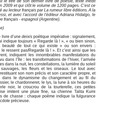
st le titre de son dernier livre de poésie, texte inédit
en 2009 et qui clôt le volume de 1200 pages. C'est ce
sé au lecteur français par La rumeur libre éditions. A la
i, et avec l'accord de l'éditeur Adriana Hidalgo, le
ue français - espagnol (Argentine).
ne)
e livre d’une
deixis
poétique impérative : signalement,
 indique toujours « Regarde là ! », « ou bien sinon,
a beauté de tout ce qui existe » ou son envers :
le ressent pas/Regarde là ! ». Et c’est ainsi que les
ent, indiquent les innombrables manifestations du
 dans l’île : les transformations de l’hiver, l’arrivée
es dans la nuit, les constellations, la lumière du soleil
 sauvages, les fleurs et les oiseaux. Le tout avec
i restituant son nom précis et son caractère propre, et
, dans le dynamisme du changement et au fil du
ssier, le chardonneret, le lys, la lune à six heures du
le noir, le croucrou de la tourterelle, ces petites
rise imitent une pluie fine, sa chienne Talita Kumi
os de chasse : chaque poème indique la fulgurance
cdote précieuse.