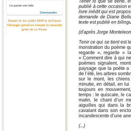
Tener lo que se tiene
, e
Le panier est vide
publié à cette occasion 
livre inédit qui est propo
Commander
demande de Diane Belless
Depuis le 1er juillet 2025 le tarif pour
texte est publié en biling
l'étranger prend en compte la nouvelle
grille de La Poste.
(d'après Jorge Monteleo
Tenir ce qui se tient
est l
monstration du poème qui
regarde », regarde « l
« Comment dire à qui ne 
poèmes signalent, montr
paysage que la poète a vu
de l’été, les arbres sombr
sur le mont, les chiens
minutie, en détail, en lu
toujours en mouvement
temps : le quiscale, le ca
matin, le chant d’un mer
aiguilles qui dans la b
cavalant dans son encl
incandescente d’une ane
(...)