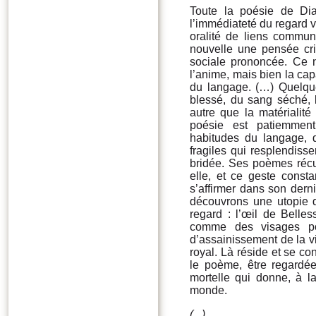
Toute la poésie de Di
l’immédiateté du regard ve
oralité de liens commun
nouvelle une pensée cr
sociale prononcée. Ce n’
l’anime, mais bien la ca
du langage. (…) Quelqu
blessé, du sang séché, 
autre que la matérialit
poésie est patiemment
habitudes du langage, d
fragiles qui resplendisse
bridée. Ses poèmes récup
elle, et ce geste consta
s’affirmer dans son derni
découvrons une utopie 
regard : l’œil de Belle
comme des visages por
d’assainissement de la vi
royal. Là réside et se co
le poème, être regardée
mortelle qui donne, à l
monde.
(...)