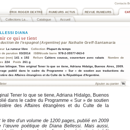
Contacts B
PRIX ROGER DEXTRE
RUMEURS ACTUS
REVUE RUMEURS
CA
Collections La...
Catalogue
Accueil
LLESSI DIANA
nir ce qui se tient
aduction de l'espagnol (Argentine) par Nathalie Greff-Santamaria
teur
La rumeur libre
Collection
Plupart du temps
e de parution
03/2014
ISBN/code barre
978-2-35577-063-0
mat (mm)
141 x 192
Reliure
Cahiers cousus, couverture avec rabats
Nombre de
es
224
Poids
261 g
tion bilingue. Titre original Tener lo que se tiene, Adriana Hidalgo, Buenos Aires, 2009.
rage publié dans le cadre du Programme « Sur » de soutien aux traductions du
istère des Affaires étrangères et du Culte de la République d'Argentine.
lleter
riginal Tener lo que se tiene, Adriana Hidalgo, Buenos
blié dans le cadre du Programme « Sur » de soutien
istère des Affaires étrangères et du Culte de la
 le titre d'un volume de 1200 pages, publié en 2009
e l’œuvre poétique de Diana Bellessi. Mais aussi,