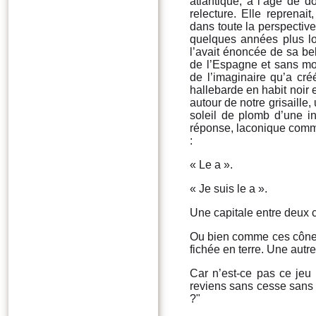
atlantique, à l’âge de d
relecture. Elle reprena
dans toute la perspectiv
quelques années plus lo
l’avait énoncée de sa bel
de l’Espagne et sans moi 
de l’imaginaire qu’a cr
hallebarde en habit noir 
autour de notre grisaille
soleil de plomb d’une in
réponse, laconique comme
:
« Le a ».
« Je suis le a ».
Une capitale entre deux c
Ou bien comme ces cônes 
fichée en terre. Une autr
Car n’est-ce pas ce jeu f
reviens sans cesse sans l
?"