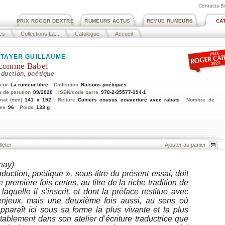
Contacts B
PRIX ROGER DEXTRE
RUMEURS ACTUS
REVUE RUMEURS
CA
es
Collections La...
Catalogue
Accueil
TAYER GUILLAUME
comme Babel
aduction, poétique
teur
La rumeur libre
Collection
Raisons poétiques
e de parution
09/2020
ISBN/code barre
978-2-35577-194-1
mat (mm)
141 x 192
Reliure
Cahiers cousus couverture avec rabats
Nombre de
es
96
Poids
133 g
lleter
nay)
aduction, poétique », sous-titre du présent essai, doit
 première fois certes, au titre de la riche tradition de
laquelle il s’inscrit, et dont la préface restitue avec
 enjeux, mais une deuxième fois aussi, au sens où
 apparaît ici sous sa forme la plus vivante et la plus
itablement dans son atelier d’écriture traductrice que