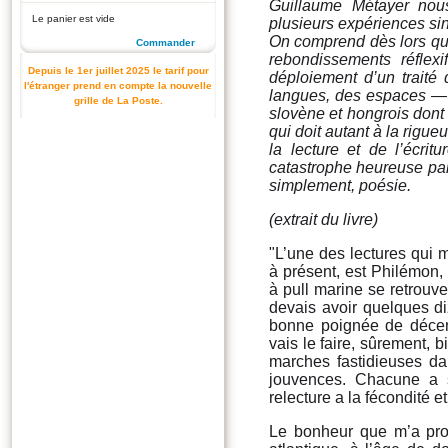
Guillaume Métayer nous
Le panier est vide
plusieurs expériences sin
On comprend dès lors que
Commander
rebondissements réflex
Depuis le 1er juillet 2025 le tarif pour
déploiement d’un traité
l'étranger prend en compte la nouvelle
langues, des espaces —
grille de La Poste.
slovène et hongrois dont
qui doit autant à la rigu
la lecture et de l’écrit
catastrophe heureuse par 
simplement, poésie.
(extrait du livre)
"L’une des lectures qui 
à présent, est Philémon,
à pull marine se retrouve 
devais avoir quelques d
bonne poignée de décenn
vais le faire, sûrement, b
marches fastidieuses d
jouvences. Chacune a 
relecture a la fécondité 
Le bonheur que m’a pro