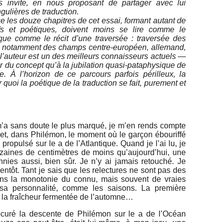
 invite, en nous proposant de partager avec lui
gulières de traduction.
 les douze chapitres de cet essai, formant autant de
ifs et poétiques, doivent moins se lire comme le
 que comme le récit d’une traversée : traversée des
 notamment des champs centre-européen, allemand,
 l’auteur est un des meilleurs connaisseurs actuels —
eur du concept qu’à la jubilation quasi-pataphysique de
ure. À l’horizon de ce parcours parfois périlleux, la
quoi la poétique de la traduction se fait, purement et
m’a sans doute le plus marqué, je m’en rends compte
 et, dans Philémon, le moment où le garçon ébouriffé
propulsé sur le a de l’Atlantique. Quand je l’ai lu, je
izaines de centimètres de moins qu’aujourd’hui, une
ies aussi, bien sûr. Je n’y ai jamais retouché. Je
ientôt. Tant je sais que les relectures ne sont pas des
ans la monotonie du connu, mais souvent de vraies
sa personnalité, comme les saisons. La première
et la fraîcheur fermentée de l’automne…
curé la descente de Philémon sur le a de l’Océan