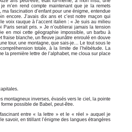
ouze ans peut-être, était lui-même, à mon insu, une
it, je m’en rend compte maintenant que je la remets
e, ma fascination d’enfant pour une énigme, entendue
in encore. J’avais dix ans et c’est notre maçon qui
le voix rauque à l’accent italien : « Je suis au milieu
Paris serait pris. » Je n’oublierai jamais la tension
éée en moi cette géographie impossible, un barbu à
et fraise blanche, un fleuve jaunâtre enroulé en douve
, une tour, une montagne, que sais-je… Le tout sous le
compréhension totale, à la limite de l’hébétude. La
 la première lettre de l’alphabet, me cloua sur place
apitales.
montagneux inverses, évasés vers le ciel, la pointe
e forme possible de Babel, peut-être.
ascinant entre « la lettre » et le « réel » auquel je
e savoir, en titillant l’énigme des langues étrangères