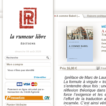
A comme Babel (...
Raisons poétiqu
MÉ
A 
Tr
Edi
Dat
For
pag
dimanche 09 août 2026
Mon compte
Prix 16,00 €
Feui
Vous n'êtes pas identifié
(préface de Marc de Lau
S'identifier
La formule à virgule « tr
.
s’entendre deux fois : une
Paiement en ligne sécurisé par e-
réflexion théorique dans 
transaction du Crédit Agricole
force l’exigence et les
l’effort de la traduction
incarnée. C’est ainsi vér
Panier littéraire