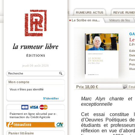
PRIX ROGER DEXTRE
RUMEURS ACTUS
REVUE RUME
Le Scribe en ma...
Voleurs de feu
GA
Le
Li
Edi
Dat
For
Poi
jeudi 06 août 2026
Illu
Mon compte
Prix 18,00 €
Feui
Vous n'êtes pas identifié
Marc Alyn chante et e
S'identifier
exceptionnelle
.
Cet essai constitue 
Paiement en ligne sécurisé par e-
transaction du Crédit Agricole
d’Oeuvres Poétiques de 
étudiants et professeur
réflexion en vue d’abor
Panier littéraire