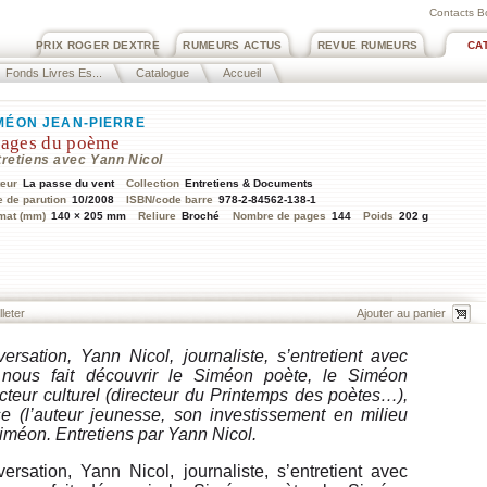
Contacts B
PRIX ROGER DEXTRE
RUMEURS ACTUS
REVUE RUMEURS
CA
Fonds Livres Es...
Catalogue
Accueil
MÉON JEAN-PIERRE
ages du poème
tretiens avec Yann Nicol
teur
La passe du vent
Collection
Entretiens & Documents
e de parution
10/2008
ISBN/code barre
978-2-84562-138-1
mat (mm)
140 × 205 mm
Reliure
Broché
Nombre de pages
144
Poids
202 g
lleter
rsation, Yann Nicol, journaliste, s’entretient avec
 nous fait découvrir le Siméon poète, le Siméon
teur culturel (directeur du Printemps des poètes…),
e (l’auteur jeunesse, son investissement en milieu
iméon. Entretiens par Yann Nicol.
rsation, Yann Nicol, journaliste, s’entretient avec