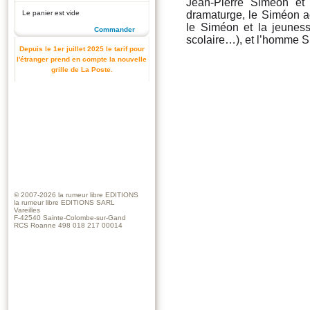
Jean-Pierre Siméon et
Le panier est vide
dramaturge, le Siméon ac
le Siméon et la jeuness
Commander
scolaire…), et l’homme S
Depuis le 1er juillet 2025 le tarif pour
l'étranger prend en compte la nouvelle
grille de La Poste.
© 2007-2026
la rumeur libre EDITIONS
la rumeur libre EDITIONS SARL
Vareilles
F-42540 Sainte-Colombe-sur-Gand
RCS Roanne 498 018 217 00014