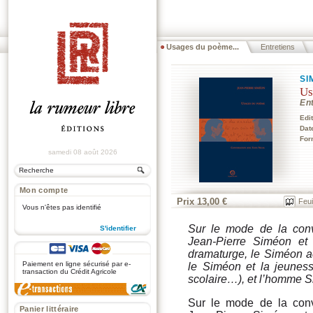
Usages du poème...
Entretiens
SI
Us
En
Edi
Dat
For
samedi 08 août 2026
Mon compte
Prix 13,00 €
Feui
Vous n'êtes pas identifié
Sur le mode de la conve
S'identifier
Jean-Pierre Siméon et
.
dramaturge, le Siméon ac
Paiement en ligne sécurisé par e-
le Siméon et la jeuness
transaction du Crédit Agricole
scolaire…), et l’homme S
Sur le mode de la conve
Panier littéraire