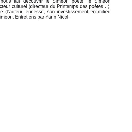
 nous fait découvrir le Siméon poète, le Siméon
teur culturel (directeur du Printemps des poètes…),
e (l’auteur jeunesse, son investissement en milieu
iméon. Entretiens par Yann Nicol.