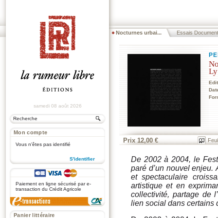
Nocturnes urbai...
Essais Document.
PE
No
Ly
Edi
Dat
For
samedi 08 août 2026
Mon compte
Prix 12,00 €
Feui
Vous n'êtes pas identifié
De 2002 à 2004, le Fest
S'identifier
paré d’un nouvel enjeu. À
.
et spectaculaire croiss
Paiement en ligne sécurisé par e-
artistique et en exprima
transaction du Crédit Agricole
collectivité, partage de
lien social dans certains 
Panier littéraire