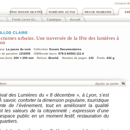
Contacts B
PRIX ROGER DEXTRE
RUMEURS ACTUS
REVUE RUMEURS
CA
..
Fonds Livres Es...
Catalogue
Accueil
ILLOD CLAIRE
cturnes urbains. Une traversée de la fête des lumières à
on
teur
La passe du vent
Collection
Essais Documentaires
e de parution
12/2005
ISBN/code barre
978-2-84562-111-4
mat (mm)
200 × 200 mm
Reliure
Broché
Nombre de pages
132
Poids
432 g
lleter
ival des Lumières du « 8 décembre », à Lyon, s’est
 savoir, conforter la dimension populaire, touristique
ante de l’événement, tout en améliorant la qualité
nt les valeurs de la citoyenneté ; expression d’une
 l’espace public en un moment festif, restauration du
quartiers.