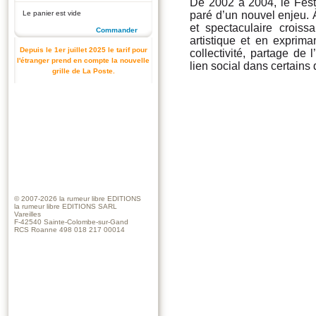
De 2002 à 2004, le Fest
Le panier est vide
paré d’un nouvel enjeu. À
et spectaculaire croiss
Commander
artistique et en exprima
Depuis le 1er juillet 2025 le tarif pour
collectivité, partage de
l'étranger prend en compte la nouvelle
lien social dans certains 
grille de La Poste.
© 2007-2026
la rumeur libre EDITIONS
la rumeur libre EDITIONS SARL
Vareilles
F-42540 Sainte-Colombe-sur-Gand
RCS Roanne 498 018 217 00014