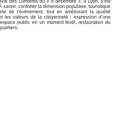
ival des Lumières du « 8 décembre », à Lyon, s’est
 savoir, conforter la dimension populaire, touristique
ante de l’événement, tout en améliorant la qualité
nt les valeurs de la citoyenneté ; expression d’une
 l’espace public en un moment festif, restauration du
quartiers.