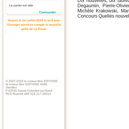
Dix nouvelles, dix lauré
Degaumin, Pierre-Olivi
Le panier est vide
Michèle Krakowski, Mar
Commander
Concours Quelles nouvel
Depuis le 1er juillet 2025 le tarif pour
l'étranger prend en compte la nouvelle
grille de La Poste.
© 2007-2026
la rumeur libre EDITIONS
la rumeur libre EDITIONS SARL
Vareilles
F-42540 Sainte-Colombe-sur-Gand
RCS Roanne 498 018 217 00014