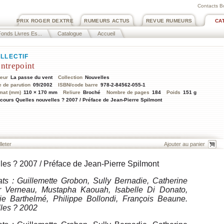
Contacts B
PRIX ROGER DEXTRE
RUMEURS ACTUS
REVUE RUMEURS
CA
onds Livres Es...
Catalogue
Accueil
LLECTIF
ntrepoint
teur
La passe du vent
Collection
Nouvelles
e de parution
09/2002
ISBN/code barre
978-2-84562-055-1
mat (mm)
110 × 170 mm
Reliure
Broché
Nombre de pages
184
Poids
151 g
cours Quelles nouvelles ? 2007 / Préface de Jean-Pierre Spilmont
lleter
es ? 2007 / Préface de Jean-Pierre Spilmont
ats : Guillemette Grobon, Sully Bernadie, Catherine
er Verneau, Mustapha Kaouah, Isabelle Di Donato,
ie Barthelmé, Philippe Bollondi, François Beaune.
les ? 2002