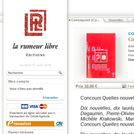
Contrepoint (Co...
Nouvelles
F
CO
Co
Edi
Dat
For
Con
vendredi 07 août 2026
Mon compte
Prix 10,00 €
Feui
Vous n'êtes pas identifié
Concours Quelles nouvell
S'identifier
.
Dix nouvelles, dix lauré
Degaumin, Pierre-Olivi
Paiement en ligne sécurisé par e-
transaction du Crédit Agricole
Michèle Krakowski, Mar
Concours Quelles nouvel
Panier littéraire