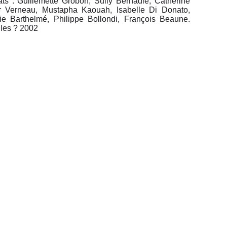
ats : Guillemette Grobon, Sully Bernadie, Catherine
er Verneau, Mustapha Kaouah, Isabelle Di Donato,
ie Barthelmé, Philippe Bollondi, François Beaune.
les ? 2002