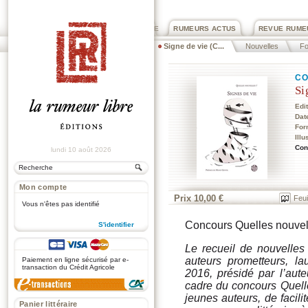
PRIX ROGER DEXTRE
RUMEURS ACTUS
REVUE RUME
Signe de vie (C...
Nouvelles
Fo
CO
Si
Edi
Dat
For
Illu
Con
lundi 10 août 2026
Mon compte
Prix 10,00 €
Feui
Vous n'êtes pas identifié
Concours Quelles nouvel
S'identifier
.
Le recueil de nouvelle
auteurs prometteurs, la
Paiement en ligne sécurisé par e-
transaction du Crédit Agricole
2016, présidé par l’aute
cadre du concours Quelle
jeunes auteurs, de facili
Panier littéraire