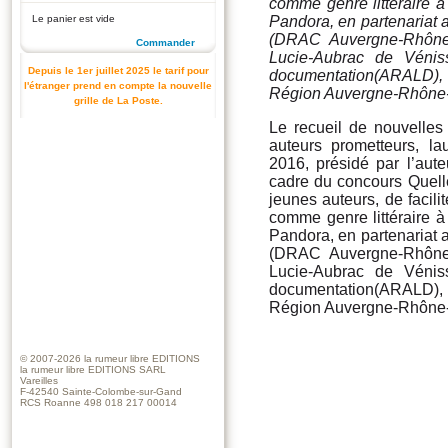
comme genre littéraire à
Le panier est vide
Pandora, en partenariat a
(DRAC Auvergne-Rhône-
Commander
Lucie-Aubrac de Vénis
Depuis le 1er juillet 2025 le tarif pour
documentation(ARALD), l
l'étranger prend en compte la nouvelle
Région Auvergne-Rhône-
grille de La Poste.
Le recueil de nouvelle
auteurs prometteurs, la
2016, présidé par l’aute
cadre du concours Quelle
jeunes auteurs, de facili
comme genre littéraire à
Pandora, en partenariat a
(DRAC Auvergne-Rhône-
Lucie-Aubrac de Vénis
documentation(ARALD), l
Région Auvergne-Rhône-
© 2007-2026
la rumeur libre EDITIONS
la rumeur libre EDITIONS SARL
Vareilles
F-42540 Sainte-Colombe-sur-Gand
RCS Roanne 498 018 217 00014