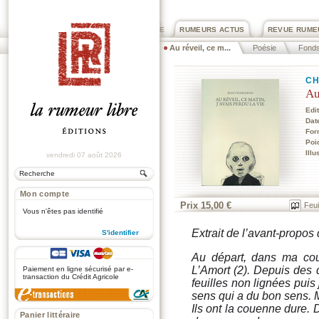
PRIX ROGER DEXTRE
RUMEURS ACTUS
REVUE RUME
Au réveil, ce m...
Poésie
Fonds
CH
Au
Edi
Dat
Fo
Poi
Illu
vendredi 07 août 2026
Mon compte
Prix 15,00 €
Feui
Vous n'êtes pas identifié
Extrait de l’avant-propos 
S'identifier
.
Au départ, dans ma cour
L’Amort (2). Depuis des 
Paiement en ligne sécurisé par e-
transaction du Crédit Agricole
feuilles non lignées puis
sens qui a du bon sens. M
Ils ont la couenne dure. D
Panier littéraire