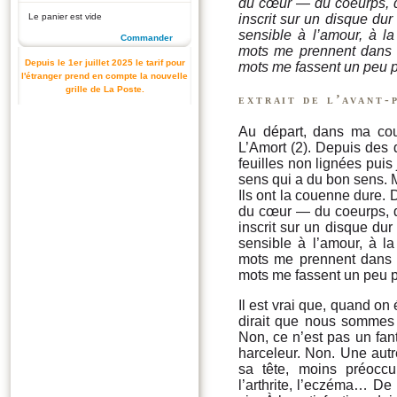
du cœur — du coeurps, d
Le panier est vide
inscrit sur un disque du
sensible à l’amour, à la
Commander
mots me prennent dans l
Depuis le 1er juillet 2025 le tarif pour
mots me fassent un peu p
l'étranger prend en compte la nouvelle
grille de La Poste.
extrait de l’avant-
Au départ, dans ma cour
L’Amort (2). Depuis des 
feuilles non lignées puis
sens qui a du bon sens. M
Ils ont la couenne dure. D
du cœur — du coeurps, d
inscrit sur un disque du
sensible à l’amour, à la
mots me prennent dans l
mots me fassent un peu p
Il est vrai que, quand on 
dirait que nous sommes 
Non, ce n’est pas un fan
harceleur. Non. Une autr
sa tête, moins préoccup
l’arthrite, l’eczéma… De l