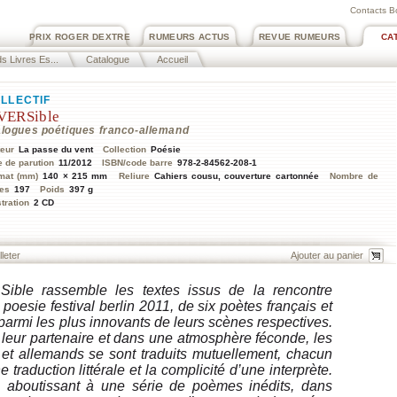
Contacts B
PRIX ROGER DEXTRE
RUMEURS ACTUS
REVUE RUMEURS
CA
s Livres Es...
Catalogue
Accueil
LLECTIF
VERSible
alogues poétiques franco-allemand
teur
La passe du vent
Collection
Poésie
e de parution
11/2012
ISBN/code barre
978-2-84562-208-1
mat (mm)
140 × 215 mm
Reliure
Cahiers cousu, couverture cartonnée
Nombre de
es
197
Poids
397 g
stration
2 CD
lleter
Sible rassemble les textes issus de la rencontre
poesie festival berlin 2011, de six poètes français et
parmi les plus innovants de leurs scènes respectives.
 leur partenaire et dans une atmosphère féconde, les
 et allemands se sont traduits mutuellement, chacun
 traduction littérale et la complicité d’une interprète.
 aboutissant à une série de poèmes inédits, dans