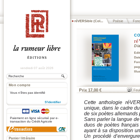
réVERSible (Col...
Poésie
Fond
CO
ré
Di
Edi
Dat
For
pag
vendredi 07 août 2026
Illu
Mon compte
Prix 17,00 €
Feui
Vous n'êtes pas identifié
Cette anthologie réVER
S'identifier
unique, dans le cadre du 
.
de six poètes allemands 
Paiement en ligne sécurisé par e-
Sans parler la langue de
transaction du Crédit Agricole
duos de poètes français
ayant à sa disposition une
Un procédé d‘envergure
Panier littéraire