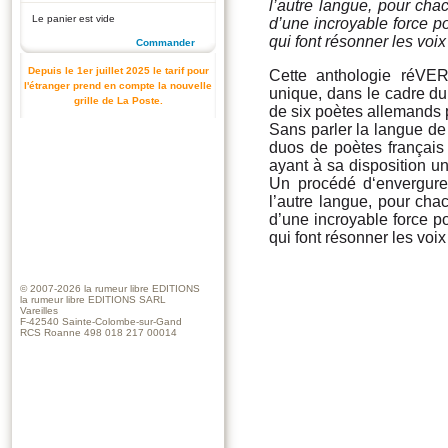
l’autre langue, pour cha
Le panier est vide
d’une incroyable force 
qui font résonner les vo
Commander
Depuis le 1er juillet 2025 le tarif pour
Cette anthologie réVER
l'étranger prend en compte la nouvelle
unique, dans le cadre du 
grille de La Poste.
de six poètes allemands 
Sans parler la langue de
duos de poètes français
ayant à sa disposition une
Un procédé d‘envergure
l’autre langue, pour cha
d’une incroyable force 
qui font résonner les vo
© 2007-2026
la rumeur libre EDITIONS
la rumeur libre EDITIONS SARL
Vareilles
F-42540 Sainte-Colombe-sur-Gand
RCS Roanne 498 018 217 00014