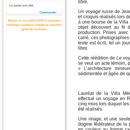
libre.
Le panier est vide
Un voyage russe
de Jean
Commander
et croquis réalisés lors
Depuis le 1er juillet 2025 le tarif pour
à une bourse de la Villa
l'étranger prend en compte la nouvelle
objet découvert au fil
grille de La Poste.
production. Prises avec
carré, ces photographies 
texte est écrit, tel un 
libre.
Cette réédition de
Le vo
se veut un acte témoin, pa
« L’architecture mineu
sédimentée et âgée de q
Lauréat de la Villa Méd
effectué un voyage en R
cinq mois lors duquel les
été réalisés.
Une image, et une seule,
dogme fédérateur de la 
en couleur au format ca