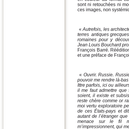
sont ni retouchées ni mod
ces images, non systémiq
«
Autrefois, les architec
terres antiques grecques
romaines pour y découv
Jean Louis Bouchard prol
François Barré. Rééditio
et une préface de Françoi
«
Ouvrir. Russie. Russi
pouvoir me rendre là-bas 
Ittre parfois, ici ou ail
il me faut admettre que
soient, il existe et subs
reste chère comme or rar
moi vertu exploratoire pe
de ces États-pays et dit
autant de l’étranger que d
menace sur le fil m
m’impressionnent, qui m