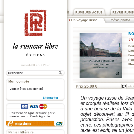
PRIX ROGER DEXTRE
RUMEURS ACTUS
REVUE RUME
Un voyage russe...
Poésie-photos
BO
Un
Edi
Dat
For
Poi
Illu
samedi 08 août 2026
Mon compte
Prix 25,00 €
Feui
Vous n'êtes pas identifié
Un voyage russe
de Jean
S'identifier
et croquis réalisés lors
.
à une bourse de la Villa
Paiement en ligne sécurisé par e-
objet découvert au fil
transaction du Crédit Agricole
production. Prises avec
carré, ces photographies 
texte est écrit, tel un 
Panier littéraire