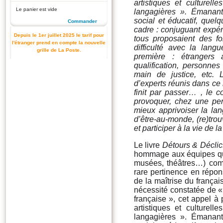
artistiques et culturel
Le panier est vide
langagières ». Émanant
social et éducatif, quel
Commander
cadre : conjuguant expéri
Depuis le 1er juillet 2025 le tarif pour
tous proposaient des 
l'étranger prend en compte la nouvelle
difficulté avec la lang
grille de La Poste.
première : étrangers 
qualification, personnes
main de justice, etc. L
d’experts réunis dans ce 
finit par passer… , le co
provoquer, chez une pers
mieux apprivoiser la lan
d’être-au-monde, (re)trou
et participer à la vie de la
Le livre
Détours & Déclics
hommage aux équipes qui
musées, théâtres…) com
rare pertinence en répons
de la maîtrise du françai
nécessité constatée de « 
française », cet appel à 
artistiques et culturel
langagières ». Émanant