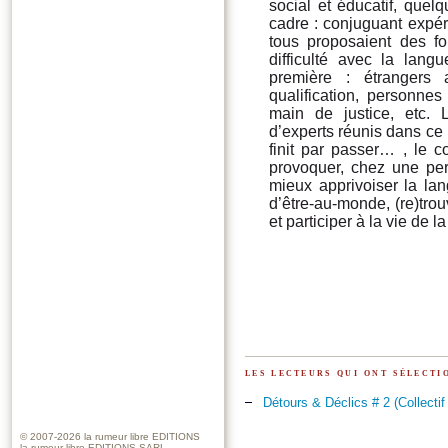
social et éducatif, quel
cadre : conjuguant expéri
tous proposaient des 
difficulté avec la lang
première : étrangers 
qualification, personnes
main de justice, etc. L
d’experts réunis dans ce 
finit par passer… , le co
provoquer, chez une pers
mieux apprivoiser la lan
d’être-au-monde, (re)trou
et participer à la vie de la
les lecteurs qui ont sélect
Détours & Déclics # 2 (Collectif 
© 2007-2026
la rumeur libre EDITIONS
la rumeur libre EDITIONS SARL