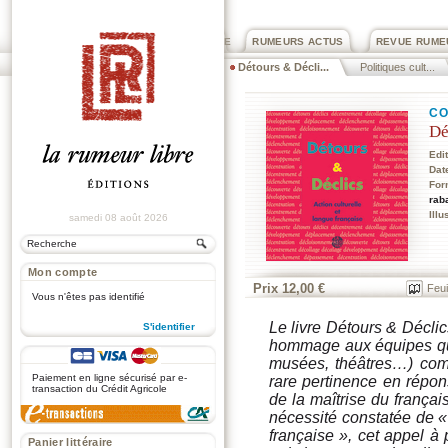
PRIX ROGER DEXTRE
RUMEURS ACTUS
REVUE RUME
Détours & Décli...
Politiques cult...
CO
Dé
Edi
Dat
For
rab
Illu
samedi 08 août 2026
Mon compte
Prix 12,00 €
Feui
Vous n'êtes pas identifié
Le livre
Détours & Déclics
S'identifier
hommage aux équipes qui
.
musées, théâtres…) com
Paiement en ligne sécurisé par e-
rare pertinence en répons
transaction du Crédit Agricole
de la maîtrise du françai
nécessité constatée de « 
française », cet appel à 
Panier littéraire