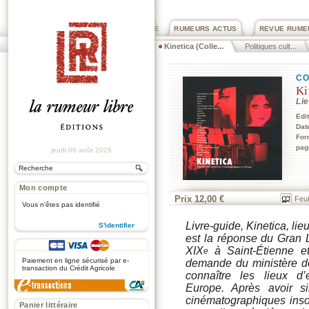
PRIX ROGER DEXTRE
RUMEURS ACTUS
REVUE RUME
Kinetica (Colle...
Politiques cult...
CO
Ki
Li
Edi
Dat
For
pag
jeudi 06 août 2026
Mon compte
Prix 12,00 €
Feui
Vous n'êtes pas identifié
Livre-guide, Kinetica, l
S'identifier
est la réponse du Gran Lu
.
XIX
à Saint-Étienne e
e
Paiement en ligne sécurisé par e-
demande du ministère de
transaction du Crédit Agricole
connaître les lieux d’
Europe. Après avoir s
cinématographiques insol
Panier littéraire