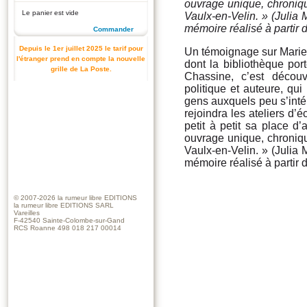
ouvrage unique, chroniq
Le panier est vide
Vaulx-en-Velin. » (Julia 
mémoire réalisé à partir
Commander
Depuis le 1er juillet 2025 le tarif pour
Un témoignage sur Marie-
l'étranger prend en compte la nouvelle
dont la bibliothèque po
grille de La Poste.
Chassine, c’est découv
politique et auteure, qu
gens auxquels peu s’inté
rejoindra les ateliers d’
petit à petit sa place d’
ouvrage unique, chroniq
Vaulx-en-Velin. » (Julia 
mémoire réalisé à partir
© 2007-2026
la rumeur libre EDITIONS
la rumeur libre EDITIONS SARL
Vareilles
F-42540 Sainte-Colombe-sur-Gand
RCS Roanne 498 018 217 00014