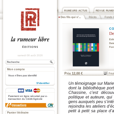
PRIX ROGER DEXTRE
RUMEURS ACTUS
REVUE RUME
Des fils qui s’...
Récits
Fonds L
CO
De
Edi
Dat
For
samedi 08 août 2026
Mon compte
Prix 12,00 €
Feui
Vous n'êtes pas identifié
Un témoignage sur Marie-
S'identifier
dont la bibliothèque po
.
Chassine, c’est découv
Paiement en ligne sécurisé par e-
politique et auteure, qu
transaction du Crédit Agricole
gens auxquels peu s’inté
rejoindra les ateliers d’
petit à petit sa place d’
Panier littéraire