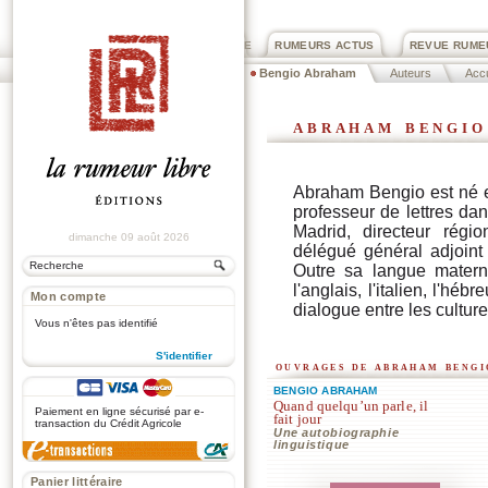
PRIX ROGER DEXTRE
RUMEURS ACTUS
REVUE RUME
Bengio Abraham
Auteurs
Accu
abraham bengio
Abraham Bengio est né en
professeur de lettres dans
Madrid, directeur régio
dimanche 09 août 2026
délégué général adjoin
Outre sa langue materne
l'anglais, l'italien, l'h
Mon compte
dialogue entre les cultur
Vous n'êtes pas identifié
S'identifier
ouvrages de abraham bengi
.
BENGIO ABRAHAM
Quand quelqu’un parle, il
Paiement en ligne sécurisé par e-
fait jour
transaction du Crédit Agricole
Une autobiographie
linguistique
Panier littéraire