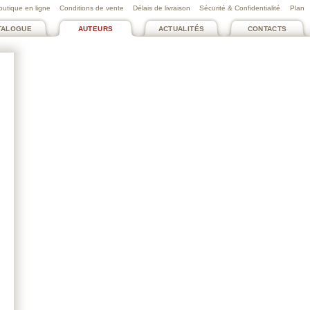
outique en ligne
Conditions de vente
Délais de livraison
Sécurité & Confidentialité
Plan
TALOGUE
AUTEURS
ACTUALITÉS
CONTACTS
BLANCHET MARC
L’Incandescence