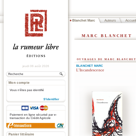
Blanchet Marc
Auteurs
Accueil
marc blanchet
ouvrages de marc blanchet
BLANCHET MARC
jeudi 06 août 2026
L’Incandescence
Mon compte
Vous n'êtes pas identifié
S'identifier
.
Paiement en ligne sécurisé par e-
transaction du Crédit Agricole
Panier littéraire