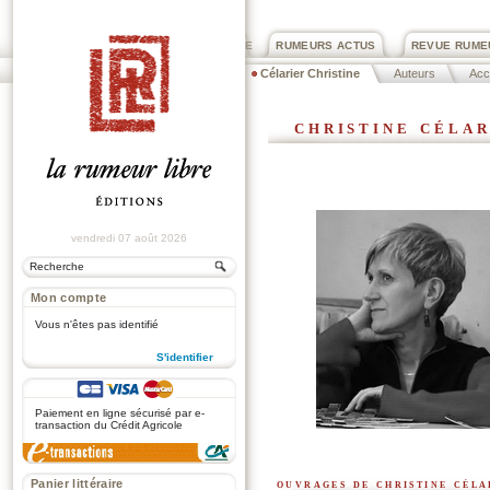
PRIX ROGER DEXTRE
RUMEURS ACTUS
REVUE RUME
Célarier Christine
Auteurs
Acc
christine célar
vendredi 07 août 2026
Mon compte
Vous n'êtes pas identifié
S'identifier
.
Paiement en ligne sécurisé par e-
transaction du Crédit Agricole
ouvrages de christine céla
Panier littéraire