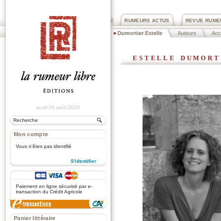
PRIX ROGER DEXTRE
RUMEURS ACTUS
REVUE RUME
Dumortier Estelle
Auteurs
Acc
estelle dumort
jeudi 06 août 2026
Mon compte
Vous n'êtes pas identifié
S'identifier
.
Paiement en ligne sécurisé par e-
transaction du Crédit Agricole
Panier littéraire