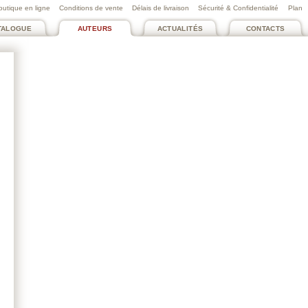
outique en ligne
Conditions de vente
Délais de livraison
Sécurité & Confidentialité
Plan
TALOGUE
AUTEURS
ACTUALITÉS
CONTACTS
GUILLOU ÉLIE
Et tu oses parler de
solitude