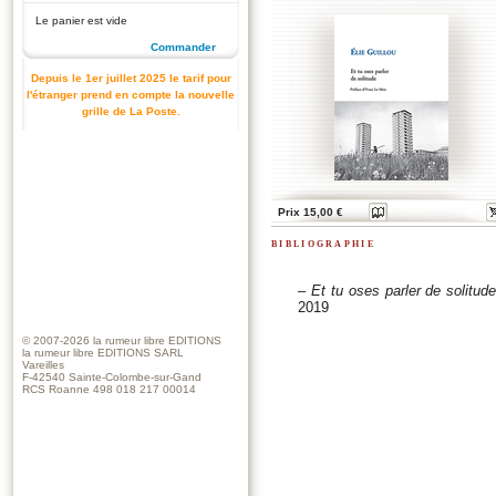
Le panier est vide
Commander
Depuis le 1er juillet 2025 le tarif pour
l'étranger prend en compte la nouvelle
grille de La Poste.
Prix 15,00 €
bibliographie
–
Et tu oses parler de solitud
2019
© 2007-2026
la rumeur libre EDITIONS
la rumeur libre EDITIONS SARL
Vareilles
F-42540 Sainte-Colombe-sur-Gand
RCS Roanne 498 018 217 00014