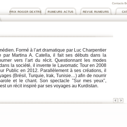
Contacts B
PRIX ROGER DEXTRE
RUMEURS ACTUS
REVUE RUMEURS
CA
médien. Formé à l’art dramatique par Luc Charpentier
par Martina A. Catella, il fait ses débuts dans la
urner vers l’art du récit. Questionnant les modes
e dans la société, il invente le Lavomatic Tour en 2008
ur Public en 2012. Parallèlement à ses créations, il
ges (Brésil, Turquie, Irak, Tunisie…) afin de nourrir
parole et le chant. Son spectacle "Sur mes yeux",
est un récit inspiré par ses voyages au Kurdistan.