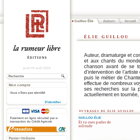
Guillou Élie
Auteurs
Accueil
élie guillou
Auteur, dramaturge et co
et aux chants du monde 
chanson avant de se to
jeudi 06 août 2026
d'intervention de l'artist
puis le métier de Chante
effectue de nombreux voya
Mon compte
ses recherches sur la 
Vous n'êtes pas identifié
actuellement en tournée, 
S'identifier
ouvrages de élie guillou
.
GUILLOU ÉLIE
Paiement en ligne sécurisé par e-
transaction du Crédit Agricole
Et tu oses parler de
solitude
Panier littéraire