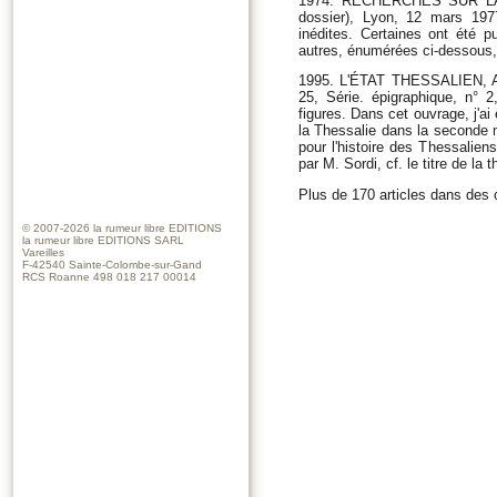
1974. RECHERCHES SUR LA T
dossier), Lyon, 12 mars 197
inédites. Certaines ont été pu
autres, énumérées ci‑dessous, 
1995. L'ÉTAT THESSALIEN
25, Série. épigraphique, n° 2
figures. Dans cet ouvrage, j'ai 
la Thessalie dans la seconde 
pour l'histoire des Thessaliens
par M. Sordi, cf. le titre de la
Plus de 170 articles dans des 
© 2007-2026
la rumeur libre EDITIONS
la rumeur libre EDITIONS SARL
Vareilles
F-42540 Sainte-Colombe-sur-Gand
RCS Roanne 498 018 217 00014