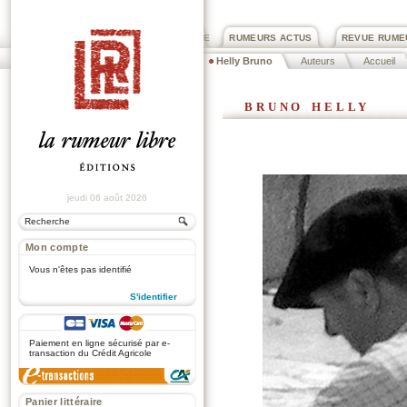
PRIX ROGER DEXTRE
RUMEURS ACTUS
REVUE RUME
Helly Bruno
Auteurs
Accueil
bruno helly
jeudi 06 août 2026
Mon compte
Vous n'êtes pas identifié
S'identifier
.
Paiement en ligne sécurisé par e-
transaction du Crédit Agricole
Panier littéraire