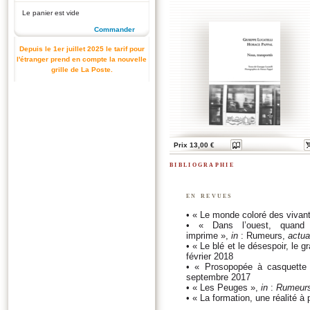
Le panier est vide
Commander
Depuis le 1er juillet 2025 le tarif pour
l'étranger prend en compte la nouvelle
grille de La Poste.
Prix 13,00 €
bibliographie
en revues
• « Le monde coloré des vivan
• « Dans l’ouest, quand 
imprime »,
in
: Rumeurs,
actua
• « Le blé et le désespoir, le 
février 2018
• « Prosopopée à casquette
septembre 2017
• « Les Peuges »,
in
:
Rumeurs,
• « La formation, une réalité à