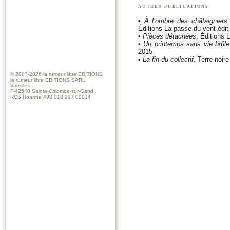
autres publications
•
À l’ombre des châtaigniers.
Éditions La passe du vent édit
•
Pièces détachées
, Éditions 
•
Un printemps sans vie brûle
2015
•
La fin du collectif
, Terre noire
© 2007-2026
la rumeur libre EDITIONS
la rumeur libre EDITIONS SARL
Vareilles
F-42540 Sainte-Colombe-sur-Gand
RCS Roanne 498 018 217 00014