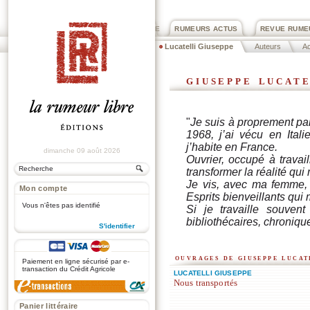
PRIX ROGER DEXTRE
RUMEURS ACTUS
REVUE RUME
Lucatelli Giuseppe
Auteurs
Ac
giuseppe lucat
"
J
e suis à proprement par
1968, j’ai vécu en Itali
j’habite en France.
dimanche 09 août 2026
Ouvrier, occupé à travai
transformer la réalité qui
Je vis, avec ma femme, e
Mon compte
Esprits bienveillants qu
Vous n'êtes pas identifié
Si je travaille souvent 
bibliothécaires, chroniqu
S'identifier
.
ouvrages de giuseppe lucat
Paiement en ligne sécurisé par e-
transaction du Crédit Agricole
LUCATELLI GIUSEPPE
Nous transportés
Panier littéraire