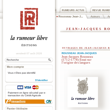
PRIX ROGER DEXTRE
RUMEURS ACTUS
REVUE RUME
Rousseau Jean-J...
Auteurs
Ac
jean-jacques r
ouvrages de jean-jacques 
ROUSSEAU JEAN-JACQUES
vendredi 07 août 2026
Jean-Jacques Rousseau
(1712-1778) Essai sur
l’origine des langues
Mon compte
Vous n'êtes pas identifié
S'identifier
.
Paiement en ligne sécurisé par e-
transaction du Crédit Agricole
Panier littéraire