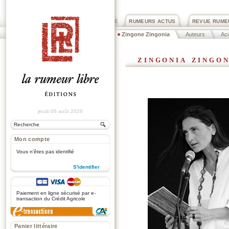
PRIX ROGER DEXTRE
RUMEURS ACTUS
REVUE RUME
Zingone Zingonia
Auteurs
Acc
zingonia zingo
jeudi 06 août 2026
Mon compte
Vous n'êtes pas identifié
S'identifier
.
Paiement en ligne sécurisé par e-
transaction du Crédit Agricole
Panier littéraire