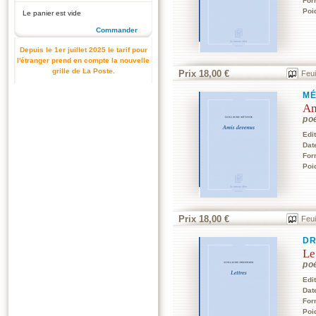
For
Poi
Le panier est vide
Commander
Depuis le 1er juillet 2025 le tarif pour
l'étranger prend en compte la nouvelle
grille de La Poste.
Prix 18,00 €
Feui
MÉ
Am
po
Edi
Dat
For
Poi
Prix 18,00 €
Feui
DR
Le
po
Edi
Dat
For
Poi