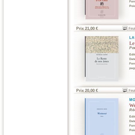
For
Poi
Prix 21,00 €
Feui
LA
Le
Po
Edi
Dat
For
pag
Prix 20,00 €
Feui
MO
We
Ré
Edi
Dat
For
Poi