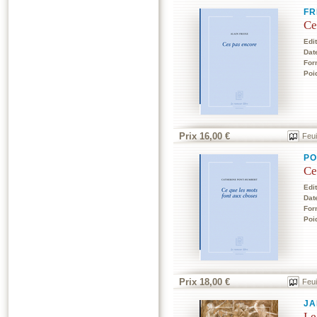
FR
Ce
Edi
Dat
For
Poi
Prix 16,00 €
Feui
PO
Ce
Edi
Dat
For
Poi
Prix 18,00 €
Feui
JA
Le