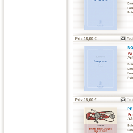
Dat
For
Poi
Prix 18,00 €
Feui
BO
Pa
Pr
Edi
Dat
For
Poi
Prix 18,00 €
Feui
PE
Po
Bâ
Edi
Dat