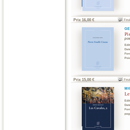
Prix 16,00 €
Feui
GE
Pi
po
Edi
Dat
For
Poi
Prix 15,00 €
Feui
MI
Le
Edi
Dat
For
pag