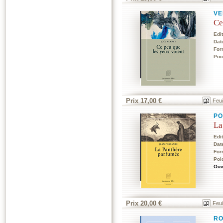
VE
Ce
Edi
Dat
For
Poi
Prix 17,00 €
Feui
PO
La
Edi
Dat
For
Poi
Ouv
Prix 20,00 €
Feui
RO