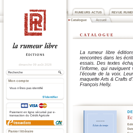
PRIX ROGER DEXTRE
RUMEURS ACTUS
REVUE RUME
Catalogue
Accueil
catalogue
La rumeur libre édition
rencontres dans les écrit
essais. Des textes écha
dimanche 09 août 2026
l'informe, qui naviguent
l'écoute de la voix. Le
maquette Arts & Crafts d
Mon compte
François Helly.
Vous n'êtes pas identifié
S'identifier
.
DE
Paiement en ligne sécurisé par e-
transaction du Crédit Agricole
Ec
Edi
Dat
Panier littéraire