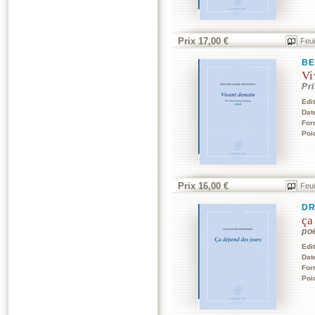
Prix 17,00 €
Feui
BE
Vi
Pr
Edi
Dat
For
Poi
Prix 16,00 €
Feui
DR
ça
po
Edi
Dat
For
Poi