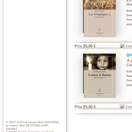
Ho
Edi
Dat
For
pag
Prix 20,00 €
Feui
QU
A 
Cha
Edi
Dat
For
pag
Prix 25,00 €
Feui
© 2007-2026
la rumeur libre EDITIONS
la rumeur libre EDITIONS SARL
Vareilles
F-42540 Sainte-Colombe-sur-Gand