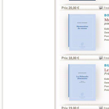
Prix 20,00 €
Feui
BO
Mu
po
Edi
Dat
For
Poi
Prix 18,00 €
Feui
BI
Le
Pr
Edi
Dat
For
Poi
Prix 19,00 €
Feui