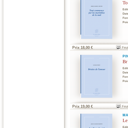
To
Edi
Dat
For
Poi
Prix 18,00 €
Feui
PI
Br
Edi
Dat
For
Poi
Prix 19,00 €
Feui
MA
Le
Edi