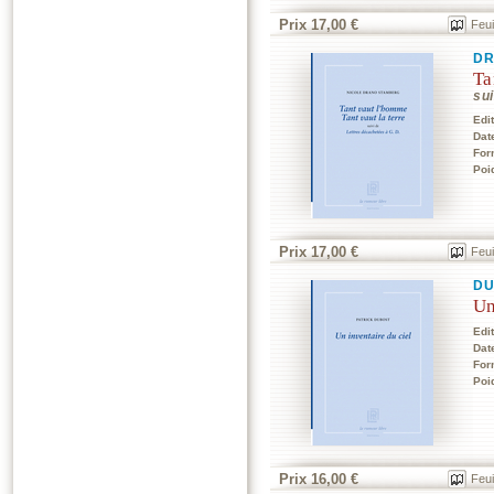
Prix 17,00 €
Feui
DR
Ta
su
Edi
Dat
For
Poi
Prix 17,00 €
Feui
DU
Un
Edi
Dat
For
Poi
Prix 16,00 €
Feui