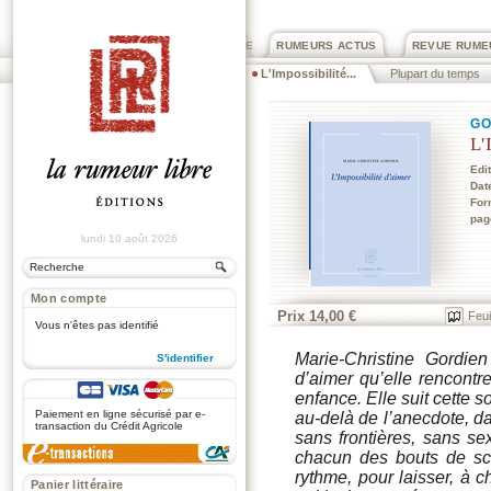
PRIX ROGER DEXTRE
RUMEURS ACTUS
REVUE RUME
L'Impossibilité...
Plupart du temps
GO
L'
Edi
Dat
For
pag
lundi 10 août 2026
Mon compte
Prix 14,00 €
Feui
Vous n'êtes pas identifié
Marie-Christine Gordie
S'identifier
d’aimer
qu’elle rencontre
.
enfance. Elle suit cette s
Paiement en ligne sécurisé par e-
au-delà de l’anecdote, d
transaction du Crédit Agricole
sans frontières, sans s
chacun des bouts de sc
rythme, pour laisser, à c
Panier littéraire