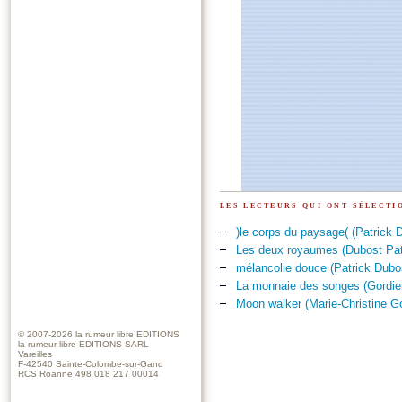
les lecteurs qui ont sélect
)le corps du paysage( (Patrick 
Les deux royaumes (Dubost Pat
mélancolie douce (Patrick Dubo
La monnaie des songes (Gordien
Moon walker (Marie-Christine G
© 2007-2026
la rumeur libre EDITIONS
la rumeur libre EDITIONS SARL
Vareilles
F-42540 Sainte-Colombe-sur-Gand
RCS Roanne 498 018 217 00014