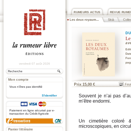
PRIX ROGER DEXTRE
RUMEURS ACTUS
REVUE RUME
Les deux royaum...
Skià
Colle
DU
Le
av
Edi
Dat
For
pag
vendredi 07 août 2026
Mon compte
Prix 15,00 €
Feui
Vous n'êtes pas identifié
Souvent je n’ai pas d’a
S'identifier
m’être endormi.
.
Paiement en ligne sécurisé par e-
transaction du Crédit Agricole
Un cimetière coloré 
microscopiques, en circul
Panier littéraire