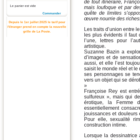
de tout itinéraire, Fran
Le panier est vide
mais loufoque et par des
quête de limites s’oppos
Commander
œuvre nourrie des riche
Depuis le 1er juillet 2025 le tarif pour
l'étranger prend en compte la nouvelle
Les traits d’union entre 
grille de La Poste.
les plus évidents il faut
l’une, lettres pour l’
artistique.
Suzanne Bazin a exploré
d’images et de sensation
aussi, et elle l’est toujo
saisit le monde réel et 
ses personnages se tend
vers un objet qui se dérob
»
Françoise Rey est entrée
sulfureux », mais qui de
érotique, la Femme d
essentiellement consacré
jouissances et douleurs 
Pour elle, sexualité ri
construction intime.
Lorsque la dessinatrice 