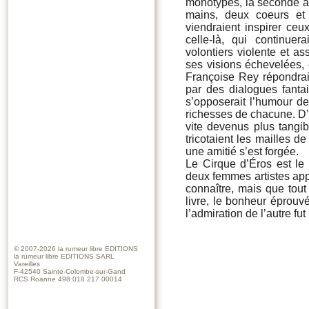
monotypes, la seconde a 
mains, deux coeurs et
viendraient inspirer ceux
celle-là, qui continue
volontiers violente et a
ses visions échevelées, e
Françoise Rey répondrai
par des dialogues fantai
s’opposerait l’humour des
richesses de chacune. D’é
vite devenus plus tangi
tricotaient les mailles d
une amitié s’est forgée.
Le Cirque d’Éros est le 
deux femmes artistes app
connaître, mais que tout
livre, le bonheur éprouv
l’admiration de l’autre f
© 2007-2026
la rumeur libre EDITIONS
la rumeur libre EDITIONS SARL
Vareilles
F-42540 Sainte-Colombe-sur-Gand
RCS Roanne 498 018 217 00014