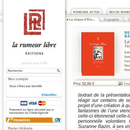
PRIX ROGER DEXTRE
RUMEURS ACTUS
REVUE RUME
Le cirque d'Ero...
Zωgraphia
C
RE
BA
Le
Te
Edi
Dat
For
jeudi 06 août 2026
Nom
Illu
Mon compte
Prix 32,00 €
Feui
Vous n'êtes pas identifié
(
extrait de la présentatio
S'identifier
réagir sur certains de
.
projet d’une création à q
Paiement en ligne sécurisé par e-
fantasmes de l’une viendr
transaction du Crédit Agricole
celle-ci étonnerait celle
personnelle volontiers
Suzanne Bazin, à ses vis
Panier littéraire