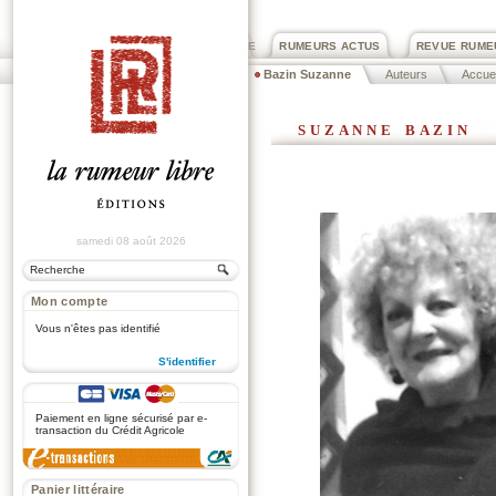
PRIX ROGER DEXTRE
RUMEURS ACTUS
REVUE RUME
Bazin Suzanne
Auteurs
Accuei
suzanne bazin
samedi 08 août 2026
Mon compte
Vous n'êtes pas identifié
S'identifier
.
Paiement en ligne sécurisé par e-
transaction du Crédit Agricole
Panier littéraire