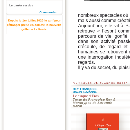
Le panier est vide
Commander
nombreux spectacles où 
mais aussi comme créatr
Depuis le 1er juillet 2025 le tarif pour
l'étranger prend en compte la nouvelle
Aujourd’hui, elle vit à P
grille de La Poste.
retrouve « l’esprit co
parcours de vie, gonflé
dans son activité pass
d’écoute, de regard et 
humaines se retrouvent 
une interrogation inquiè
regards.
Il y va du secret, du plaisi
ouvrages de suzanne bazin
REY FRANÇOISE
BAZIN SUZANNE
Le cirque d'Eros
Texte de Françoise Rey &
Monotypes de Suzanne
Bazin