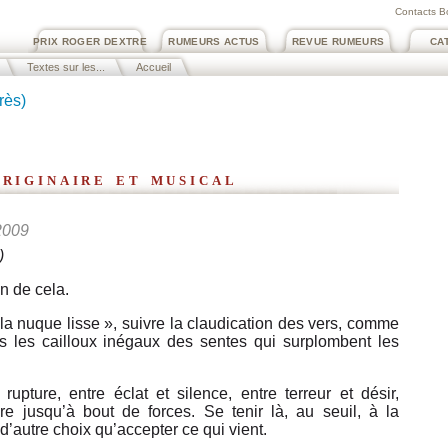
Contacts B
PRIX ROGER DEXTRE
RUMEURS ACTUS
REVUE RUMEURS
CA
Textes sur les...
Accueil
rès)
riginaire et musical
 2009
)
en de cela.
la nuque lisse », suivre la claudication des vers, comme
es les cailloux inégaux des sentes qui surplombent les
rupture, entre éclat et silence, entre terreur et désir,
ibre jusqu’à bout de forces. Se tenir là, au seuil, à la
 d’autre choix qu’accepter ce qui vient.