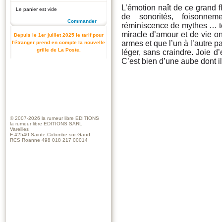
L’émotion naît de ce grand fl
Le panier est vide
de sonorités, foisonne
Commander
réminiscence de mythes … tex
miracle d’amour et de vie 
Depuis le 1er juillet 2025 le tarif pour
armes et que l’un à l’autre p
l'étranger prend en compte la nouvelle
grille de La Poste.
léger, sans craindre. Joie d
C’est bien d’une aube dont il
© 2007-2026
la rumeur libre EDITIONS
la rumeur libre EDITIONS SARL
Vareilles
F-42540 Sainte-Colombe-sur-Gand
RCS Roanne 498 018 217 00014