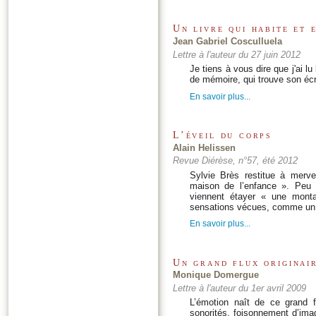
Un livre qui habite et 
Jean Gabriel Cosculluela
Lettre à l'auteur du 27 juin 2012
Je tiens à vous dire que j'ai lu
de mémoire, qui trouve son écri
En savoir plus...
L’éveil du corps
Alain Helissen
Revue Diérèse, n°57, été 2012
Sylvie Brès restitue à mervei
maison de l’enfance ». Peu d
viennent étayer « une montag
sensations vécues, comme un a
En savoir plus...
Un grand flux originai
Monique Domergue
Lettre à l'auteur du 1er avril 2009
L’émotion naît de ce grand f
sonorités, foisonnement d’im