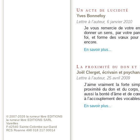
Un acte de lucidité
Yves Bonnefoy
Lettre à l’auteur, 6 janvier 2010
Je vous remercie de votre env
donner un sens, par votre paro
foi, et forme des vœux pour
encore.
En savoir plus...
La proximité du don et
Joël Clerget, écrivain et psychan
Lettre à l’auteur, 25 avril 2009
J’aime vraiment la forte simpl
proximité du don et du corps,
aussi la bonté d’âme et de cœur
à l’accouplement des vocables
En savoir plus...
© 2007-2026
la rumeur libre EDITIONS
la rumeur libre EDITIONS SARL
Vareilles
F-42540 Sainte-Colombe-sur-Gand
RCS Roanne 498 018 217 00014