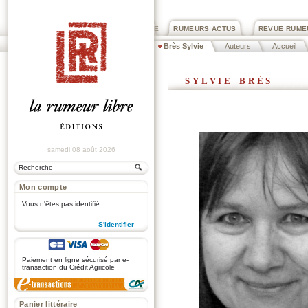
PRIX ROGER DEXTRE
RUMEURS ACTUS
REVUE RUME
Brès Sylvie
Auteurs
Accueil
sylvie brès
samedi 08 août 2026
Mon compte
Vous n'êtes pas identifié
S'identifier
.
Paiement en ligne sécurisé par e-
transaction du Crédit Agricole
Panier littéraire