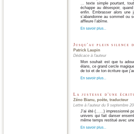
… texte simple pourtant, tout
échappe au désespoir, quand 
enfin. Embrasser alors une j
s’abandonne au sommeil ou se l
affleure l’abîme.
En savoir plus...
Jusqu'au plein silence 
Patrick Laupin
Dédicace à l'auteur
Mon souhait est que tu adouci
élans, ce grand cercle magique
de toi et de ton écriture que j’
En savoir plus...
La justesse d'une écrit
Zéno Bianu, poète, traducteur
Lettre à l’auteur du 9 septembre 2
J’ai été (……) impressionné par
univers qui fait danser ensembl
même temps restitué avec une
En savoir plus...