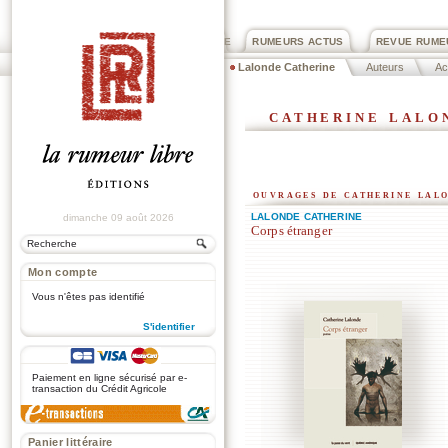
PRIX ROGER DEXTRE
RUMEURS ACTUS
REVUE RUME
Lalonde Catherine
Auteurs
Ac
catherine lalo
ouvrages de catherine lal
LALONDE CATHERINE
dimanche 09 août 2026
Corps étranger
Mon compte
Vous n'êtes pas identifié
S'identifier
.
Paiement en ligne sécurisé par e-
transaction du Crédit Agricole
Panier littéraire