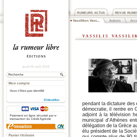
PRIX ROGER DEXTRE
RUMEURS ACTUS
REVUE RUME
Vassilikos Vass...
Auteurs
Accu
vassilis vassili
jeudi 06 août 2026
Mon compte
Vous n'êtes pas identifié
S'identifier
pendant la dictature des 
démocratie, il rentre en
.
adjoint à la télévision
Paiement en ligne sécurisé par e-
transaction du Crédit Agricole
municipal d’Athènes en
délégation de la Grèce 
élu président de la Soci
Panier littéraire
qui compte plus de 90 ti