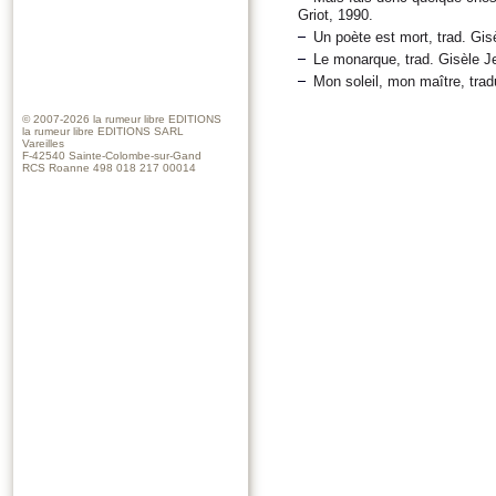
Griot, 1990.
Un poète est mort, trad. Gisè
Le monarque, trad. Gisèle Je
Mon soleil, mon maître, trad
© 2007-2026
la rumeur libre EDITIONS
la rumeur libre EDITIONS SARL
Vareilles
F-42540 Sainte-Colombe-sur-Gand
RCS Roanne 498 018 217 00014