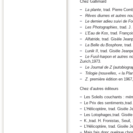
Chez Gallimard
La plante
, trad. Pierre Com
Rêves diurnes et autres no
Le dernier adieu suivi de F
Les Photographies
, trad. J
L’Eau de Kos
, trad. Franço
Alfatride,
trad. Gisèle Jeanp
La Belle du Bosphore
, trad
Lunik II
, trad. Gisèle Jeanp
Le Fusil-harpon et autres n
Zurich,1973.
Le Journal de Z (autobiogra
Trilogie (nouvelles, « la Pla
Z.
première édition en 1967
Chez d’autres éditeurs
Les Soleils couchants : mémo
Le Prix des sentiments,trad
L’Hélicoptère, trad. Gisèle J
Les Lotophages,trad. Gisèle 
K.,trad. H. Fronistas, Seuil,
L’Hélicoptère, trad. Gisèle J
Mais fais donc quelque chose