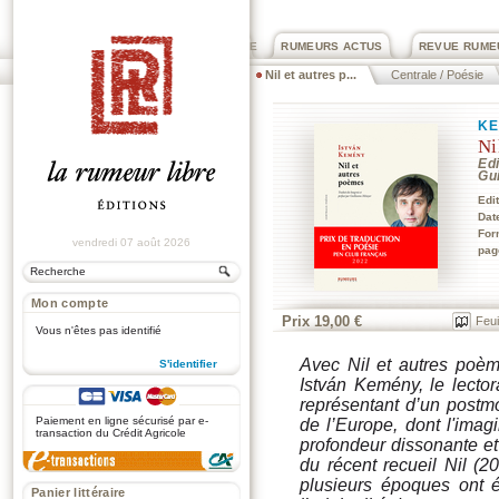
PRIX ROGER DEXTRE
RUMEURS ACTUS
REVUE RUME
Nil et autres p...
Centrale / Poésie
KE
Ni
Edi
Gu
Edi
Dat
For
vendredi 07 août 2026
pag
Mon compte
Prix 19,00 €
Feui
Vous n'êtes pas identifié
Avec Nil et autres poèm
S'identifier
István Kemény, le lector
.
représentant d’un postmo
Paiement en ligne sécurisé par e-
de l’Europe, dont l'imagin
transaction du Crédit Agricole
profondeur dissonante e
du récent recueil Nil (2
plusieurs époques ont 
Panier littéraire