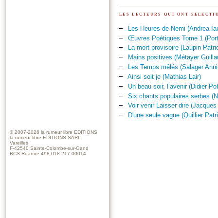
les lecteurs qui ont sélect
Les Heures de Nemi (Andrea Iac
Œuvres Poétiques Tome 1 (Port
La mort provisoire (Laupin Patri
Mains positives (Métayer Guill
Les Temps mêlés (Salager Anni
Ainsi soit je (Mathias Lair)
Un beau soir, l’avenir (Didier Po
Six chants populaires serbes (N
Voir venir Laisser dire (Jacques
D'une seule vague (Quillier Patr
© 2007-2026
la rumeur libre EDITIONS
la rumeur libre EDITIONS SARL
Vareilles
F-42540 Sainte-Colombe-sur-Gand
RCS Roanne 498 018 217 00014