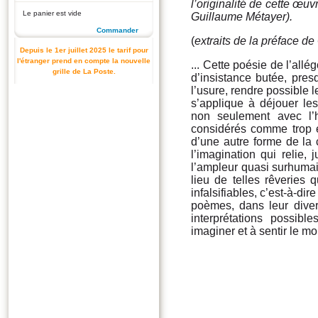
l’originalité de cette œuv
Le panier est vide
Guillaume Métayer
).
Commander
(
extraits de la préface d
Depuis le 1er juillet 2025 le tarif pour
l'étranger prend en compte la nouvelle
... Cette poésie de l’allég
grille de La Poste.
d’insistance butée, pres
l’usure, rendre possible l
s’applique à déjouer les
non seulement avec l’
considérés comme trop élo
d’une autre forme de la 
l’imagination qui relie,
l’ampleur quasi surhumain
lieu de telles rêveries q
infalsifiables, c’est-à-di
poèmes, dans leur diver
interprétations possib
imaginer et à sentir le m