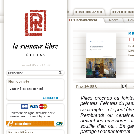
PRIX ROGER DEXTRE
RUMEURS ACTUS
REVUE RUME
L'Enchantement...
Noces
Coll
ME
L'
Edi
Dat
For
mercredi 05 août 2026
Mon compte
Prix 14,00 €
Feui
Vous n'êtes pas identifié
Villes proches ou lointa
S'identifier
peintres. Peintres du pas
.
contempler. Ce peut être
Paiement en ligne sécurisé par e-
Rembrandt ou certaine
transaction du Crédit Agricole
devant les ouvertures d
souffle d'air ou... En g
partage l'enchantement.
Panier littéraire