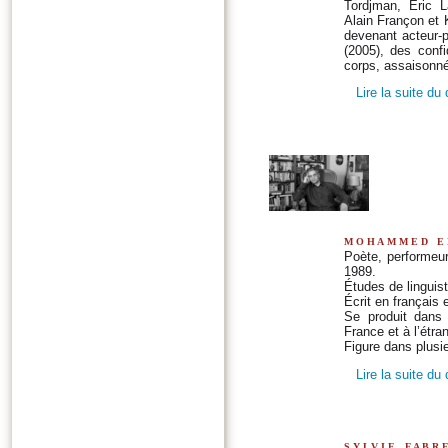
Tordjman, Éric L
Alain Françon et K
devenant acteur-
(2005), des conf
corps, assaisonn
Lire la suite du
mohammed e
Poète, performeur
1989.
Études de linguist
Écrit en français 
Se produit dans 
France et à l’étra
Figure dans plusi
Lire la suite du
sylvie fabr