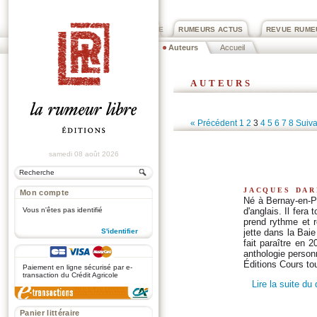
PRIX ROGER DEXTRE
RUMEURS ACTUS
REVUE RUME
Auteurs
Accueil
auteurs
« Précédent
1
2
3
4
5
6
7
8
Suiva
samedi 08 août 2026
jacques dar
Mon compte
Né à Bernay-en-Pon
Vous n'êtes pas identifié
d'anglais. Il fera
prend rythme et r
S'identifier
jette dans la Ba
fait paraître en 2
.
anthologie person
Éditions Cours to
Paiement en ligne sécurisé par e-
transaction du Crédit Agricole
Lire la suite du
Panier littéraire