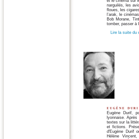
et le cinéma sur le
narguilés, les avi
floues, les cigare
l’arak, le cinémas
Bob Morane, Tint
tomber, passer à 
Lire la suite du
eugène duri
Eugène Durif, p
lyonnaise. Après
textes sur la litt
et fictions. Pré
d'Eugène Durif o
Hélène Vincent,