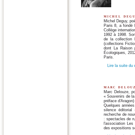
michel deg
Michel Deguy, poèt
Paris 8, a fondé 
Collège internati
1992 à 1998. Son
de la collection
(collections Ficti
dont La Raison 
Écologiques, 2012
Paris.
Lire la suite du
marc delou
Marc Delouze, po
« Souvenirs de l
préface d'Aragon)
Quelques années p
silence éditorial
recherche de nouv
: spectacles de r
l'association Les
des expositions 