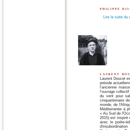
philippe dj
Lire la suite du
laurent do
Laurent Doucet es
préside actuelleme
l’ancienne maiso
l’ouvrage collecti
du vent pour sal
cinquantenaire de 
monde, de l'Afriq
Méditerranée à p
« Au Sud de l'Occi
2015) est inspiré
avec le poète-édi
d'insubordinatio